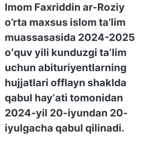
Imom Faxriddin ar-Roziy
o’rta maxsus islom ta’lim
muassasasida 2024-2025
oʻquv yili kunduzgi taʼlim
uchun abituriyentlarning
hujjatlari offlayn shaklda
qabul hayʼati tomonidan
2024-yil 20-iyundan 20-
iyulgacha qabul qilinadi.