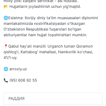
milliy yoki xalqaro sertifikat - asl nusxasi.
📂 Hujjatlarni joylashtirish uchun yigʻmajild.
🌐Eslatma: Xorijiy diniy taʼlim muassasalari diplomini
mamlakatimizda nostrifikatsiyadan oʻtkazgan
Oʻzbekiston Respublikasi fuqarolari boʻlgan
abituriyentlar ham hujjat topshirishlari mumkin.
📍Qabul hayʼati manzili: Urganch tuman Qoramon
qishlog'i, Kattabog' mahallasi, Hamkorlik ko'chasi,
41/1-uy.
🌐 arroziy.uz
📞 (95) 606 92 55
РАДДИЯ