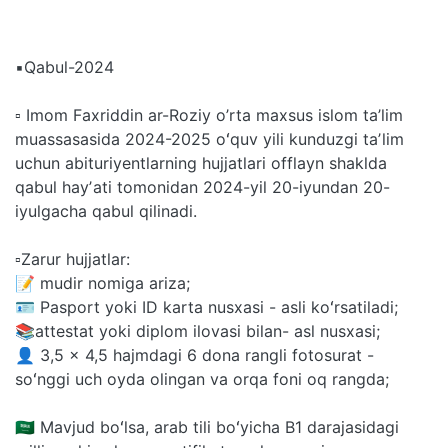
▪️Qabul-2024
▫️ Imom Faxriddin ar-Roziy o’rta maxsus islom ta’lim
muassasasida 2024-2025 oʻquv yili kunduzgi taʼlim
uchun abituriyentlarning hujjatlari offlayn shaklda
qabul hayʼati tomonidan 2024-yil 20-iyundan 20-
iyulgacha qabul qilinadi.
▫️Zarur hujjatlar:
📝 mudir nomiga ariza;
🪪 Pasport yoki ID karta nusxasi - asli koʻrsatiladi;
📚attestat yoki diplom ilovasi bilan- asl nusxasi;
👤 3,5 x 4,5 hajmdagi 6 dona rangli fotosurat -
soʻnggi uch oyda olingan va orqa foni oq rangda;
🇸🇦 Mavjud boʻlsa, arab tili boʻyicha B1 darajasidagi