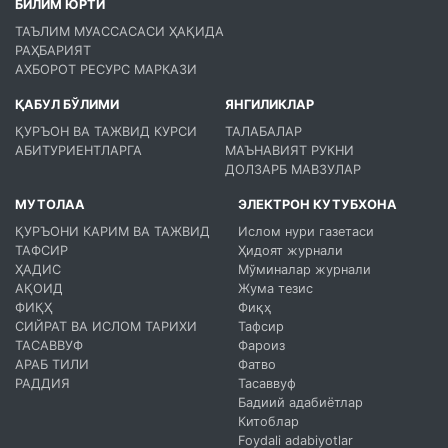
БИЛИМ ЮРТИ
ТАЪЛИМ МУАССАСАСИ ҲАҚИДА
РАҲБАРИЯТ
АХБОРОТ РЕСУРС МАРКАЗИ
ҚАБУЛ БЎЛИМИ
ЯНГИЛИКЛАР
ҚУРЪОН ВА ТАЖВИД КУРСИ
ТАЛАБАЛАР
АБИТУРИЕНТЛАРГА
МАЪНАВИЯТ РУКНИ
ДОЛЗАРБ МАВЗУЛАР
МУТОЛАА
ЭЛЕКТРОН КУТУБХОНА
ҚУРЪОНИ КАРИМ ВА ТАЖВИД
Ислом нури газетаси
ТАФСИР
Ҳидоят журнали
ҲАДИС
Мўминалар журнали
АҚОИД
Жума тезис
ФИҚҲ
Фиқҳ
СИЙРАТ ВА ИСЛОМ ТАРИХИ
Тафсир
ТАСАВВУФ
Фароиз
АРАБ ТИЛИ
Фатво
РАДДИЯ
Тасаввуф
Бадиий адабиётлар
Китоблар
Foydali adabiyotlar