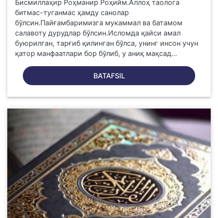
Бисмиллаҳир Роҳманир Роҳийм.Аллоҳ таолога
битмас-туганмас ҳамду санолар
бўлсин.Пайғамбаримизга мукаммал ва батамом
салавоту дурудлар бўлсин.Исломда қайси амал
буюрилган, тарғиб қилинган бўлса, унинг инсон учун
қатор манфаатлари бор бўлиб, у аниқ мақсад...
BATAFSIL