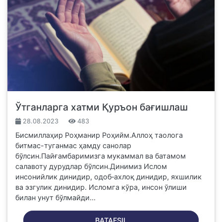
Ўтганларга хатми Қуръон бағишлаш
28.08.2023
483
Бисмиллаҳир Роҳманир Роҳийм.Аллоҳ таолога
битмас-туганмас ҳамду санолар
бўлсин.Пайғамбаримизга мукаммал ва батамом
салавоту дурудлар бўлсин.Динимиз Ислом
инсонийлик динидир, одоб‑ахлоқ динидир, яхшилик
ва эзгулик динидир. Исломга кўра, инсон ўлиши
билан унут бўлмайди...
BATAFSIL