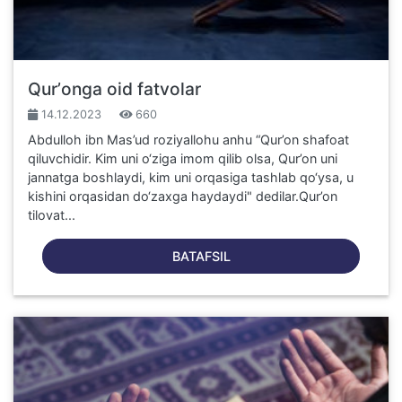
Qurʼonga oid fatvolar
14.12.2023
660
Abdulloh ibn Mas’ud roziyallohu anhu “Qur’on shafoat
qiluvchidir. Kim uni o‘ziga imom qilib olsa, Qur’on uni
jannatga boshlaydi, kim uni orqasiga tashlab qo‘ysa, u
kishini orqasidan do‘zaxga haydaydi" dedilar.Qur’on
tilovat...
BATAFSIL