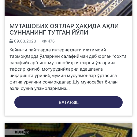
МУТАШОБИҲ ОЯТЛАР ҲАҚИДА АҲЛИ
СУННАНИНГ ТУТГАН ЙЎЛИ
09.03.2023
476
Кейинги пайтларда интернетдаги ижтимоий
тармоқларда ўзларини салафийман деб юрган “сохта
салафийлар”нинг мутошобиҳ оятларни ўзларича
тафсир қилиб, мотурудийларни адашганга
чиқаришга уриниб,мўмин мусулмонлар ўртасига
фитна уруғини сочмоқдалар.Шу муносабат билан
аҳли сунна уламоларимиз...
BATAFSIL