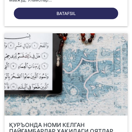
BATAFSIL
ҚУРЪОНДА НОМИ КЕЛГАН
ПАЙҒАМБАРЛАР ҲАҚИДАГИ ОЯТЛАР