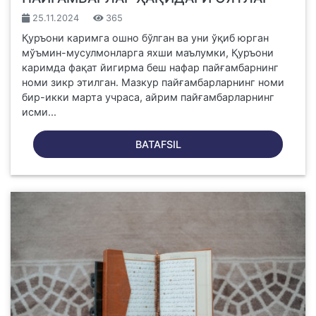
25.11.2024
365
Қуръони каримга ошно бўлган ва уни ўқиб юрган
мўъмин-мусулмонларга яхши маълумки, Қуръони
каримда фақат йигирма беш нафар пайғамбарнинг
номи зикр этилган. Мазкур пайғамбарларнинг номи
бир-икки марта учраса, айрим пайғамбарларнинг
исми...
BATAFSIL