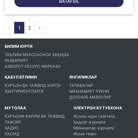
BATAFSIL
‹
1
2
›
БИЛИМ ЮРТИ
ТАЪЛИМ МУАССАСАСИ ҲАҚИДА
РАҲБАРИЯТ
АХБОРОТ РЕСУРС МАРКАЗИ
ҚАБУЛ БЎЛИМИ
ЯНГИЛИКЛАР
ҚУРЪОН ВА ТАЖВИД КУРСИ
ТАЛАБАЛАР
АБИТУРИЕНТЛАРГА
МАЪНАВИЯТ РУКНИ
ДОЛЗАРБ МАВЗУЛАР
МУТОЛАА
ЭЛЕКТРОН КУТУБХОНА
ҚУРЪОНИ КАРИМ ВА ТАЖВИД
Ислом нури газетаси
ТАФСИР
Ҳидоят журнали
ҲАДИС
Мўминалар журнали
АҚОИД
Жума тезис