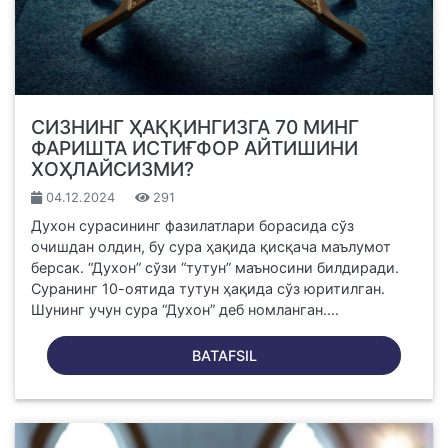
СИЗНИНГ ҲАҚҚИНГИЗГА 70 МИНГ
ФАРИШТА ИСТИҒФОР АЙТИШИНИ
ХОҲЛАЙСИЗМИ?
04.12.2024
291
Духон сурасининг фазилатлари борасида сўз
очишдан олдин, бу сура ҳақида қисқача маълумот
берсак. “Духон” сўзи “тутун” маъносини билдиради.
Суранинг 10-оятида тутун ҳақида сўз юритилган.
Шунинг учун сура “Духон” деб номланган....
BATAFSIL