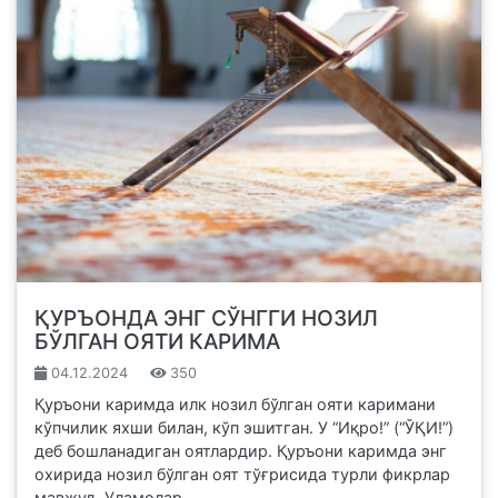
ҚУРЪОНДА ЭНГ СЎНГГИ НОЗИЛ
БЎЛГАН ОЯТИ КАРИМА
04.12.2024
350
Қуръони каримда илк нозил бўлган ояти каримани
кўпчилик яхши билан, кўп эшитган. У “Иқро!” (“ЎҚИ!”)
деб бошланадиган оятлардир. Қуръони каримда энг
охирида нозил бўлган оят тўғрисида турли фикрлар
мавжуд. Уламолар...