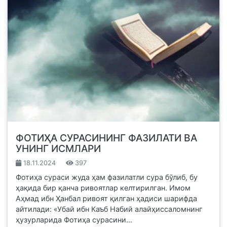
ФОТИҲА СУРАСИНИНГ ФАЗИЛАТИ ВА
УНИНГ ИСМЛАРИ
18.11.2024
397
Фотиҳа сураси жуда ҳам фазилатли сура бўлиб, бу
ҳақида бир қанча ривоятлар келтирилган. Имом
Аҳмад ибн Ҳанбал ривоят қилган ҳадиси шарифда
айтилади: «Убай ибн Каъб Набий алайҳиссаломнинг
ҳузурларида Фотиҳа сурасини...