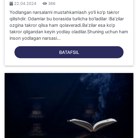
22.04.2024
366
Yodlangan narsalarni mustahkamlash yo‘li ko‘p takror
qilishdir. Odamlar bu borasida turlicha bo‘ladilar :Ba’zilar
ozgina takror qilsa ham qolaveradi.Ba’zilar esa ko‘p
takror qilgandan keyin yodlay oladilar.Shuning uchun ham
inson yodlagan narsasi...
BATAFSIL