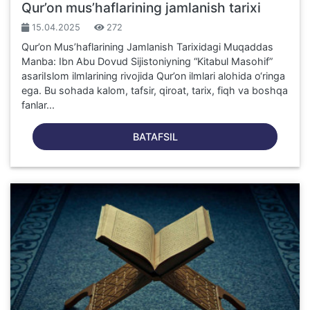
Qur’on mus’haflarining jamlanish tarixi
15.04.2025
272
Qur’on Mus’haflarining Jamlanish Tarixidagi Muqaddas
Manba: Ibn Abu Dovud Sijistoniyning “Kitabul Masohif”
asariIslom ilmlarining rivojida Qur’on ilmlari alohida o‘ringa
ega. Bu sohada kalom, tafsir, qiroat, tarix, fiqh va boshqa
fanlar...
BATAFSIL