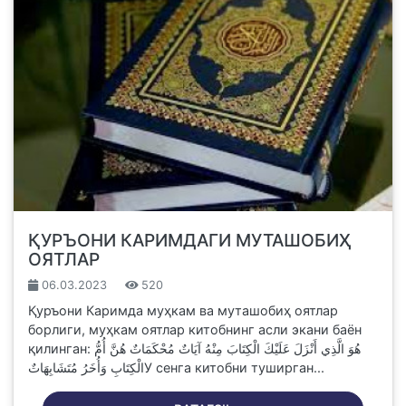
ҚУРЪОНИ КАРИМДАГИ МУТАШОБИҲ
ОЯТЛАР
06.03.2023
520
Қуръони Каримда муҳкам ва муташобиҳ оятлар
борлиги, муҳкам оятлар китобнинг асли экани баён
қилинган: هُوَ الَّذِي أَنْزَلَ عَلَيْكَ الْكِتَابَ مِنْهُ آيَاتٌ مُحْكَمَاتٌ هُنَّ أُمُّ
الْكِتَابِ وَأُخَرُ مُتَشَابِهَاتٌУ сенга китобни туширган...