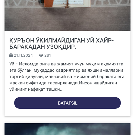
ҚУРЪОН ЎҚИЛМАЙДИГАН УЙ ХАЙР-
БАРАКАДАН УЗОҚДИР.
21.11.2024
281
Уй - Исломда оила ва жамият учун муҳим аҳамиятга
эга бўлган, муқаддас қадриятлар ва яхши амалларни
тарғиб қилувчи, маънавий ва жисмоний баракага эга
маскан сифатида тасвирланади.Инсон яшайдиган
уйининг нафақат ташқи...
BATAFSIL