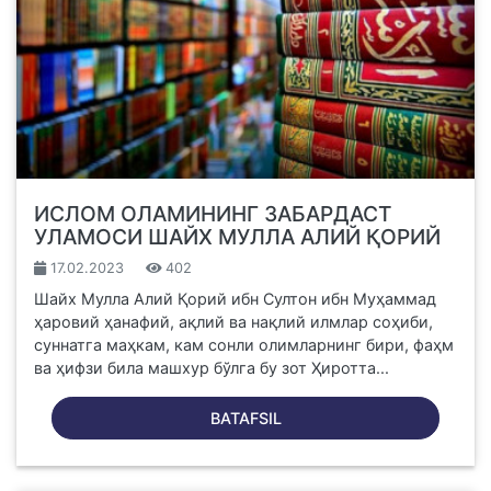
ИСЛОМ ОЛАМИНИНГ ЗАБАРДАСТ
УЛАМОСИ ШАЙХ МУЛЛА АЛИЙ ҚОРИЙ
17.02.2023
402
Шайх Мулла Алий Қорий ибн Султон ибн Муҳаммад
ҳаровий ҳанафий, ақлий ва нақлий илмлар соҳиби,
суннатга маҳкам, кам сонли олимларнинг бири, фаҳм
ва ҳифзи била машхур бўлга бу зот Ҳиротта...
BATAFSIL