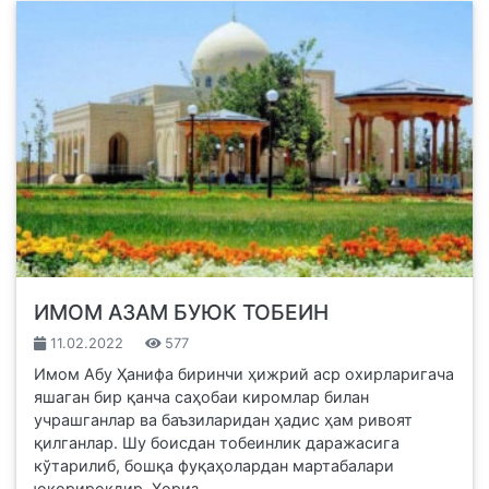
ИМОМ АЗАМ БУЮК ТОБЕИН
11.02.2022
577
Имом Абу Ҳанифа биринчи ҳижрий аср охирларигача
яшаган бир қанча саҳобаи киромлар билан
учрашганлар ва баъзиларидан ҳадис ҳам ривоят
қилганлар. Шу боисдан тобеинлик даражасига
кўтарилиб, бошқа фуқаҳолардан мартабалари
юқорирокдир. Ҳориз...