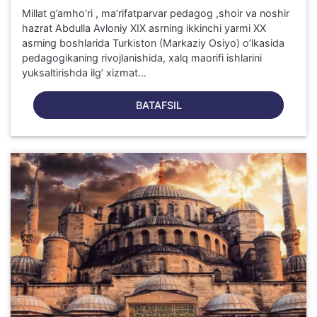
Millat g’amho’ri , ma’rifatparvar pedagog ,shoir va noshir
hazrat Abdulla Avloniy XIX asrning ikkinchi yarmi XX
asrning boshlarida Turkiston (Markaziy Osiyo) o’lkasida
pedagogikaning rivojlanishida, xalq maorifi ishlarini
yuksaltirishda ilg’ xizmat...
BATAFSIL