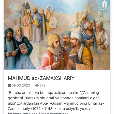
MAHMUD az-ZAMAXSHARIY
09.03.2023
579
“Barcha arablar va boshqa xalqlar muallimi”,“Allohning
qo‘shnisi',“Xorazm shuhrati”va boshqa nomlarni olgan
ulug' zotlardan biri Abu-l-Qosim Mahmud binu Umar az-
Zamaxshariy (1074 - 1143) - o‘rta osiyolik yozuvchi,
faylasuf, amaldor. Uning asarlaridan...