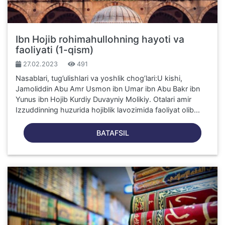
Ibn Hojib rohimahullohning hayoti va
faoliyati (1-qism)
27.02.2023
491
Nasablari, tug’ulishlari va yoshlik chog’lari:U kishi,
Jamoliddin Abu Amr Usmon ibn Umar ibn Abu Bakr ibn
Yunus ibn Hojib Kurdiy Duvayniy Molikiy. Otalari amir
Izzuddinning huzurida hojiblik lavozimida faoliyat olib...
BATAFSIL