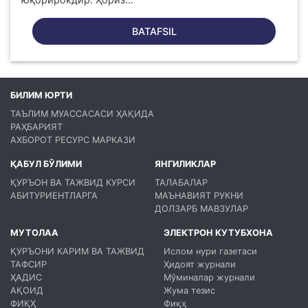
BATAFSIL
БИЛИМ ЮРТИ
ТАЪЛИМ МУАССАСАСИ ҲАҚИДА
РАҲБАРИЯТ
АХБОРОТ РЕСУРС МАРКАЗИ
ҚАБУЛ БЎЛИМИ
ЯНГИЛИКЛАР
ҚУРЪОН ВА ТАЖВИД КУРСИ
ТАЛАБАЛАР
АБИТУРИЕНТЛАРГА
МАЪНАВИЯТ РУКНИ
ДОЛЗАРБ МАВЗУЛАР
МУТОЛАА
ЭЛЕКТРОН КУТУБХОНА
ҚУРЪОНИ КАРИМ ВА ТАЖВИД
Ислом нури газетаси
ТАФСИР
Ҳидоят журнали
ҲАДИС
Мўминалар журнали
АҚОИД
Жума тезис
ФИҚҲ
Фиқҳ