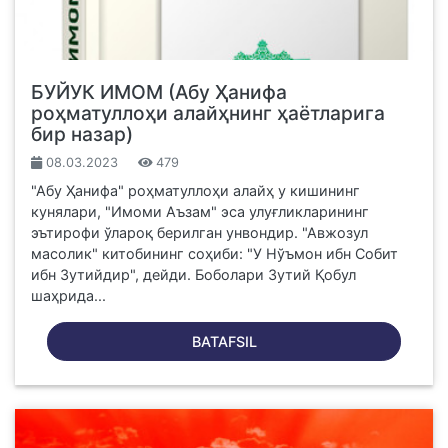
БУЙУК ИМОМ (Абу Ҳанифа
роҳматуллоҳи алайҳнинг ҳаётларига
бир назар)
08.03.2023
479
"Абу Ҳанифа" роҳматуллоҳи алайҳ у кишининг
кунялари, "Имоми Аъзам" эса улуғликларининг
эътирофи ўлароқ берилган унвондир. "Авжозул
масолик" китобининг соҳиби: "У Нўъмон ибн Собит
ибн Зутийдир", дейди. Боболари Зутий Қобул
шаҳрида...
BATAFSIL