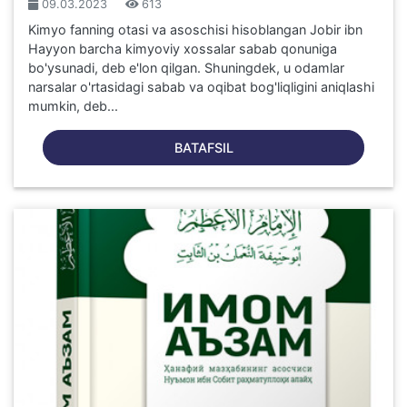
09.03.2023
613
Kimyo fanning otasi va asoschisi hisoblangan Jobir ibn
Hayyon barcha kimyoviy xossalar sabab qonuniga
bo'ysunadi, deb e'lon qilgan. Shuningdek, u odamlar
narsalar o'rtasidagi sabab va oqibat bog'liqligini aniqlashi
mumkin, deb...
BATAFSIL