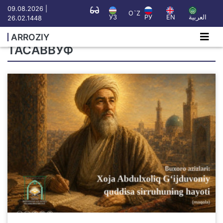
09.08.2026 |
O`Z
УЗ
РУ
EN
العربية
26.02.1448
ARROZIY
ТАСАВВУФ