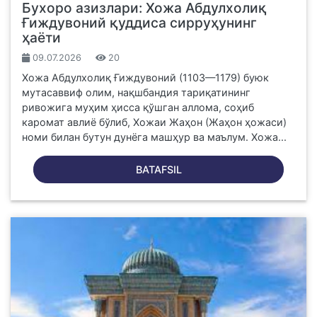
Бухоро азизлари: Хожа Абдулхолиқ
Ғиждувоний қуддиса сирруҳунинг
ҳаёти
09.07.2026
20
Хожа Абдулхолиқ Ғиждувоний (1103—1179) буюк
мутасаввиф олим, нақшбандия тариқатининг
ривожига муҳим ҳисса қўшган аллома, соҳиб
каромат авлиё бўлиб, Хожаи Жаҳон (Жаҳон ҳожаси)
номи билан бутун дунёга машҳур ва маълум. Хожа...
BATAFSIL