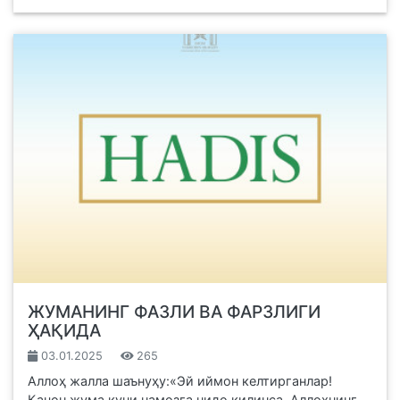
ЖУМАНИНГ ФАЗЛИ ВА ФАРЗЛИГИ
ҲАҚИДА
03.01.2025
265
Аллоҳ жалла шаънуҳу:«Эй иймон келтирганлар!
Қачон жума куни намозга нидо қилинса, Аллоҳнинг