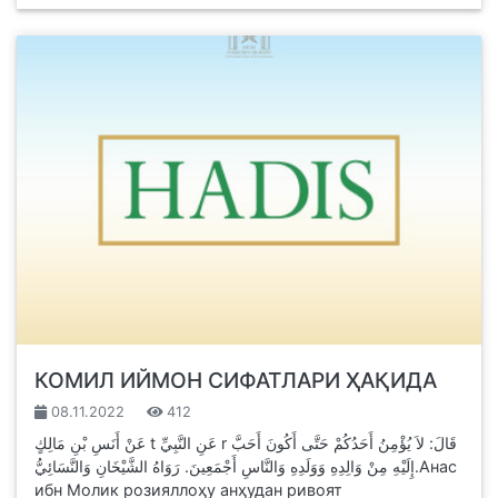
КОМИЛ ИЙМОН СИФАТЛАРИ ҲАҚИДА
08.11.2022
412
عَنْ أَنَسِ بْنِ مَالِكٍ t عَنِ النَّبِيِّ r قَالَ: لاَ يُؤْمِنُ أَحَدُكُمْ حَتَّى أَكُونَ أَحَبَّ
إِلَيْهِ مِنْ وَالِدِهِ وَوَلَدِهِ وَالنَّاسِ أَجْمَعِينَ. رَوَاهُ الشَّيْخَانِ وَالنَّسَائِيُّ.Анас
ибн Молик розияллоҳу анҳудан ривоят