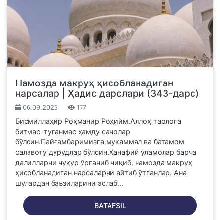
Намозда макруҳ ҳисобланадиган
нарсалар | Ҳадис дарслари (343-дарс)
06.09.2025
177
Бисмиллаҳир Роҳманир Роҳийм.Аллоҳ таолога
битмас-туганмас ҳамду санолар
бўлсин.Пайғамбаримизга мукаммал ва батамом
салавоту дурудлар бўлсин.Ҳанафий уламолар барча
далилларни чуқур ўрганиб чиқиб, намозда макруҳ
ҳисобланадиган нарсаларни айтиб ўтганлар. Ана
шулардан баъзиларини эслаб...
BATAFSIL