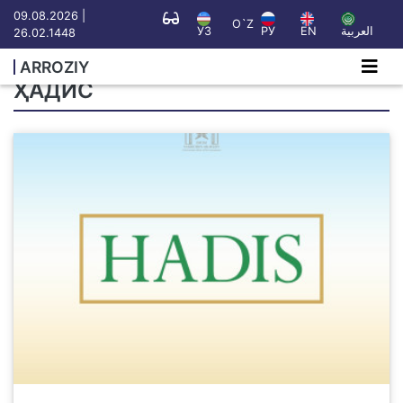
09.08.2026 |
O`Z
УЗ
РУ
EN
العربية
26.02.1448
ARROZIY
ҲАДИС