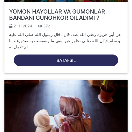
YOMON HAYOLLAR VA GUMONLAR
BANDANI GUNOHKOR QILADIMI ?
21.11.2024
372
عن أبي هريرة رضي الله عنه، قال : قال رسول الله صلى الله عليه
و سلم :{"إن الله تعالى تجاوز عن أمتي ما وسوست به صدورها، ما
لم تعمل به...
BATAFSIL