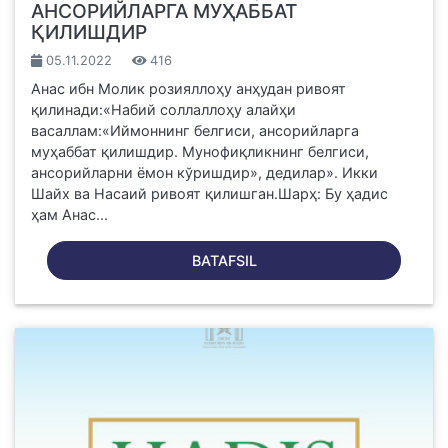
АНСОРИЙЛАРГА МУҲАББАТ
ҚИЛИШДИР
05.11.2022
416
Анас ибн Молик розияллоҳу анҳудан ривоят
қилинади:«Набий соллаллоҳу алайҳи
васаллам:«Иймоннинг белгиси, ансорийларга
муҳаббат қилишдир. Мунофиқликнинг белгиси,
ансорийларни ёмон кўришдир», дедилар». Икки
Шайх ва Насаий ривоят қилишган.Шарҳ: Бу ҳадис
ҳам Анас...
BATAFSIL