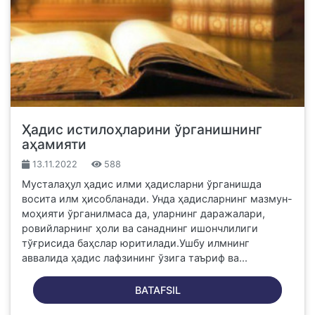
Ҳадис истилоҳларини ўрганишнинг
аҳамияти
13.11.2022
588
Мусталаҳул ҳадис илми ҳадисларни ўрганишда
восита илм ҳисобланади. Унда ҳадисларнинг мазмун-
моҳияти ўрганилмаса да, уларнинг даражалари,
ровийларнинг ҳоли ва санаднинг ишончлилиги
тўғрисида баҳслар юритилади.Ушбу илмнинг
аввалида ҳадис лафзининг ўзига таъриф ва...
BATAFSIL