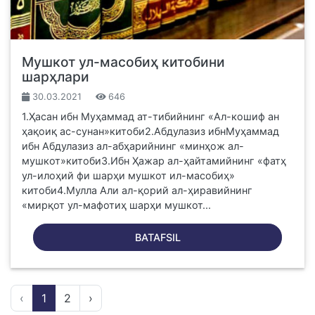
Мушкот ул-масобиҳ китобини
шарҳлари
30.03.2021
646
1.Ҳасан ибн Муҳаммад ат-тибийнинг «Ал-кошиф ан
ҳақоиқ ас-сунан»китоби2.Абдулазиз ибнМуҳаммад
ибн Абдулазиз ал-абҳарийнинг «минҳож ал-
мушкот»китоби3.Ибн Ҳажар ал-ҳайтамийнинг «фатҳ
ул-илоҳий фи шарҳи мушкот ил-масобиҳ»
китоби4.Мулла Али ал-қорий ал-ҳиравийнинг
«мирқот ул-мафотиҳ шарҳи мушкот...
BATAFSIL
‹
1
2
›