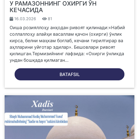
У РАМАЗОННИНГ ОХИРГИ ЎН
КЕЧАСИДА
16.03.2026
81
Оиша розияллоҳу анҳодан ривоят қилинади:«Набий
соллаллоҳу алайҳи васаллам қачон (охирги) ўнлик
кирса, белни маҳкам боғлаб, кечани тирилтирар ва
аҳлларини уйғотар эдилар». Бешовлари ривоят
қилишган.Термизийнинг лафзида: «Охирги ўнликда
ундан бошқада қилмаган...
BATAFSIL