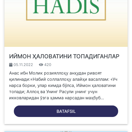
ИЙМОН ҲАЛОВАТИНИ ТОПАДИГАНЛАР
05.11.2022
420
Анас ибн Молик розияллоҳу анҳудан ривоят
қилинади:«Набий соллаллоҳу алайҳи васаллам: «Уч
нарса борки, улар кимда бўлса, Иймон ҳаловатини
топади; Аллоҳ ва Унинг Расули унинг учун
икковларидан ўзга ҳамма нарсадан маҳбуб...
BATAFSIL