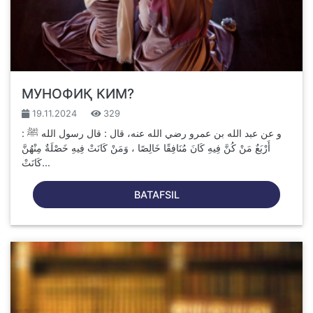
МУНОФИҚ КИМ?
19.11.2024
329
و عن عبد الله بن عمرو رضي الله عنه، قال : قال رسول الله ﷺ :
أَرْبَعٌ مَنْ كُنَّ فِيهِ كَانَ مُنَافِقًا خَالِصًا ، وَمَنْ كَانَتْ فِيهِ خَصْلَةٌ مِنْهُنَّ
كَانَتْ...
BATAFSIL