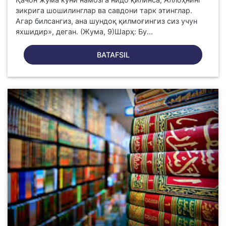
зикрига шошилинглар ва савдони тарк этинглар.
Агар билсангиз, ана шундоқ қилмоғингиз сиз учун
яхшидир», деган. (Жума, 9)Шарҳ: Бу...
BATAFSIL