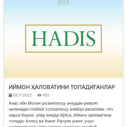
ИЙМОН ҲАЛОВАТИНИ ТОПАДИГАНЛАР
05.11.2022
402
Анас ибн Молик розияллоҳу анҳудан ривоят
қилинади:«Набий соллаллоҳу алайҳи васаллам: «Уч
нарса борки, улар кимда бўлса, Иймон ҳаловатини
топади; Аллоҳ ва Унинг Расули унинг учун
икковларидан ўзга ҳамма нарсадан маҳбуб...