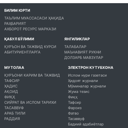
БИЛИМ ЮРТИ
ТАЪЛИМ МУАССАСАСИ ҲАҚИДА
РАҲБАРИЯТ
АХБОРОТ РЕСУРС МАРКАЗИ
ҚАБУЛ БЎЛИМИ
ЯНГИЛИКЛАР
ҚУРЪОН ВА ТАЖВИД КУРСИ
ТАЛАБАЛАР
АБИТУРИЕНТЛАРГА
МАЪНАВИЯТ РУКНИ
ДОЛЗАРБ МАВЗУЛАР
МУТОЛАА
ЭЛЕКТРОН КУТУБХОНА
ҚУРЪОНИ КАРИМ ВА ТАЖВИД
Ислом нури газетаси
ТАФСИР
Ҳидоят журнали
ҲАДИС
Мўминалар журнали
АҚОИД
Жума тезис
ФИҚҲ
Фиқҳ
СИЙРАТ ВА ИСЛОМ ТАРИХИ
Тафсир
ТАСАВВУФ
Фароиз
АРАБ ТИЛИ
Фатво
РАДДИЯ
Тасаввуф
Бадиий адабиётлар