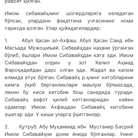
ривоят қилган.
Имом сибавайҳнинг шогирдларига келадиган
бўлсак, уларданн фақатгина учтасининг номи
тарихда қолган. Улар қуйидагилардир:
1. Абул Ҳасан ал-Ахфаш. Абул Ҳасан Саид ибн
Масъада Мужошиъий. Сибвайҳдан наҳвни ўрганган
бўлиб, ёшлари Имом Сибавайҳдан ката эди. Имом
Сибавайҳдан олдин у зот Халил Аҳмад
Фароҳидийдан дарс олган эди. Жадал ва калом
илмида етук бўлган. Сибавайҳ р.ҳнинг китобларини
кимга ўқиб берганликлари маълум бўлмасада,
лекин бу киси китобни бош санадида туради.
Сибавайҳ вафот қилиб кетганларидан кейин
одамлар Имом Ахфашдан Сибавайҳ китобини
эшитар эди. У киши уларга ўқитганлар.
2. Қутруб. Абу Муҳаммад ибн Мустанир Басрий
Имом Сибавайҳни доим ёнида бўлганлар. Унинг