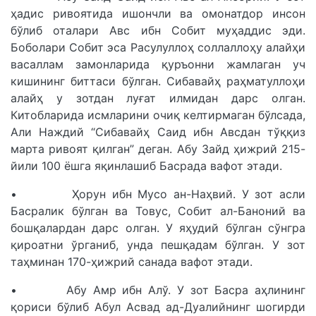
ҳадис ривоятида ишончли ва омонатдор инсон
бўлиб оталари Авс ибн Собит муҳаддис эди.
Боболари Собит эса Расулуллоҳ соллаллоҳу алайҳи
васаллам замонларида қуръонни жамлаган уч
кишининг биттаси бўлган. Сибавайҳ раҳматуллоҳи
алайҳ у зотдан луғат илмидан дарс олган.
Китобларида исмларини очиқ келтирмаган бўлсада,
Али Наждий “Сибавайҳ Саид ибн Авсдан тўққиз
марта ривоят қилган” деган. Абу Зайд ҳижрий 215-
йили 100 ёшга яқинлашиб Басрада вафот этади.
• Ҳорун ибн Мусо ан-Наҳвий. У зот асли
Басралик бўлган ва Товус, Собит ал-Баноний ва
бошқалардан дарс олган. У яҳудий бўлган сўнгра
қироатни ўрганиб, унда пешқадам бўлган. У зот
таҳминан 170-ҳижрий санада вафот этади.
• Абу Амр ибн Алў. У зот Басра аҳлининг
қориси бўлиб Абул Асвад ад-Дуалийнинг шогирди