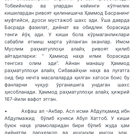
Тобеийнлар ва улардан кейинги кўпчилик
кишилардан ривоят қилинишича Ҳаммод Басранинг
муфтийси, дуоси мустажоб шахс эди. Ўша даврда
Басрада фазилат, диёнат ва обидлик борасида
тенги йўқ эди. У киши бола кўрмаганликлари
сабабли етмиш марта уйланган эканлар. Имом
Муслим раҳматуллоҳи алайҳ ривоят қилиб
айтадиларки: “ Ҳаммод наҳв илми борасида
тенгсиз олим эди”. Айнан манашу Ҳаммод
раҳматуллоҳи алайҳ Сибавайҳни наҳв ва луғатга
оид бир нечта масалаларда қилган хатоси боис бу
фанларни чуқур ўрганишига ундаган шахс
ҳисобланади. Ҳаммод раҳматуллоҳи алайҳ ҳижрий
167-йили вафот этган.
• Ахфаш ал –Акбар. Асл исми Абдулҳамид ибн
Абдулмажид бўлиб куняси Абул Хаттоб. У киши
буюк наҳв уламоларидан бири бўлиб жуда ҳам
диёнатли, парҳезкор ва ишончли инсон эди.