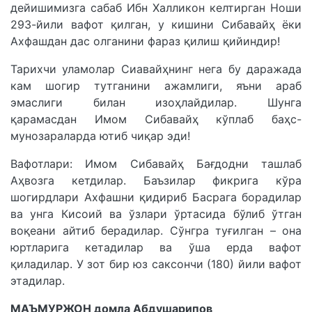
дейишимизга сабаб Ибн Халликон келтирган Ноши
293-йили вафот қилган, у кишини Сибавайҳ ёки
Ахфашдан дас олганини фараз қилиш қийиндир!
Тарихчи уламолар Сиавайҳнинг нега бу даражада
кам шогир тутганини ажамлиги, яъни араб
эмаслиги билан изоҳлайдилар. Шунга
қарамасдан Имом Сибавайҳ кўплаб баҳс-
мунозараларда ютиб чиқар эди!
Вафотлари: Имом Сибавайҳ Бағдодни ташлаб
Аҳвозга кетдилар. Баъзилар фикрига кўра
шогирдлари Ахфашни қидириб Басрага борадилар
ва унга Кисоий ва ўзлари ўртасида бўлиб ўтган
воқеани айтиб берадилар. Сўнгра туғилган – она
юртларига кетадилар ва ўша ерда вафот
қиладилар. У зот бир юз саксончи (180) йили вафот
этадилар.
МАЪМУРЖОН домла Абдушарипов