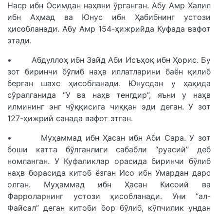
Наср ибн Осимдан наҳвни ўрганган. Абу Амр Халил
ибн Аҳмад ва Юнус ибн Ҳабибнинг устози
ҳисобланади. Абу Амр 154-ҳижрийда Куфада вафот
этади.
• Абдуллоҳ ибн Зайд Аби Исъҳоқ ибн Ҳорис. Бу
зот биринчи бўлиб наҳв иллатларини баён қилиб
берган шахс ҳисобланади. Юнусдан у ҳақида
сўралганида “У ва наҳв тенгдир”, яъни у наҳв
илмининг энг чўққисига чиққан эди деган. У зот
127-ҳижрий санада вафот этган.
• Муҳаммад ибн Ҳасан ибн Аби Сара. У зот
боши катта бўлганлиги сабабли “руасий” деб
номланган. У Куфаликлар орасида биринчи бўлиб
наҳв борасида китоб ёзган Исо ибн Умардан дарс
олган. Муҳаммад ибн Ҳасан Кисоий ва
Фарроларнинг устози ҳисобланади. Уни “ал-
Файсал” деган китоби бор бўлиб, кўпчилик ундан