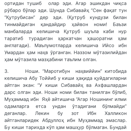
ортидан тушиб олар эди. Агар эшикдан чиқса
рўбаро бўлар эди. Шунда Сибавайҳ “Сен фақат тун
“Қутрубисан” дер эди. (Қутруб кундузи билан
тинмайдиган қандайдир ҳайвон номи! Баъзи
манбаларда келишича Қутруб шуъла каби нур
таратиб турадиган ҳаркатчан ҳашоратни ҳам
англатади). Маълумотларда келишича Ийсо ибн
Умардан ҳам наҳв ўрганган. Наззом мўтазилийдан
ҳам мўтазила мазҳабини таълим олган.
3. Ноши. “Маротибун наҳвиййин” китобида
келишича Абу Тоййиб у киши ҳақида қуйдагиларни
айтган экан: “У киши Сибавайҳ ва Ахфашлардан
дарс олган эди. Ноши номи билан танилган бўлиб,
Муҳаммад ибн Яҳё айтишича “Агар Ношининг илми
одамларга етса ундан ўтадигани бўлмайди”
деганлар. Лекин бу зот Ибн Халликон
айтганларидек Абдуллоҳ ибн Муҳаммад эмаслар.
Бу киши тарихда кўп ҳам машҳур бўлмаган. Бундай