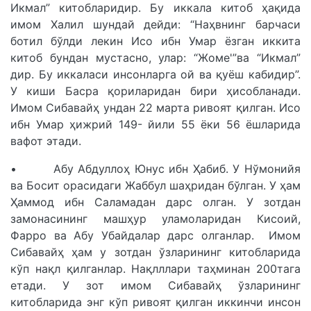
Икмал” китобларидир. Бу иккала китоб ҳақида
имом Халил шундай дейди: “Наҳвнинг барчаси
ботил бўлди лекин Исо ибн Умар ёзган иккита
китоб бундан мустасно, улар: “Жоме'”ва “Икмал”
дир. Бу иккаласи инсонларга ой ва қуёш кабидир”.
У киши Басра қориларидан бири ҳисобланади.
Имом Сибавайҳ ундан 22 марта ривоят қилган. Исо
ибн Умар ҳижрий 149- йили 55 ёки 56 ёшларида
вафот этади.
• Абу Абдуллоҳ Юнус ибн Ҳабиб. У Нўмонийя
ва Босит орасидаги Жаббул шаҳридан бўлган. У ҳам
Ҳаммод ибн Саламадан дарс олган. У зотдан
замонасининг машҳур уламоларидан Кисоий,
Фарро ва Абу Убайдалар дарс олганлар. Имом
Сибавайҳ ҳам у зотдан ўзларининг китобларида
кўп нақл қилганлар. Нақлллари таҳминан 200тага
етади. У зот имом Сибавайҳ ўзларининг
китобларида энг кўп ривоят қилган иккинчи инсон