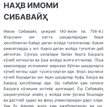
НАҲВ ИМОМИ
СИБАВАЙҲ
Имом Сибавайҳ ҳижрий 140-йили (м. 756-й.)
Форснинг энг катта шаҳарларидан бири
ҳисобланган Байдо деган жойда туғилганлар. Баъзи
ривоятларда у зот Аҳвоз деган жойда туғилган деб
айтилган. Сўнгра оилалари билан бирга Басрага
кўчиб кетишган ва ўша жойда вояга етганлар. (Ўша
замонларда исломнинг маркази бўлган шаҳарларга
кўчиб кетиш одат тусига кирган эди. Форс аҳолиси
кўчиб борадиган энг яқин шаҳарлар Куфа, Басра ва
Бағдод ҳисобланар эди. Шу сабабли ҳам оиласи
Басрага кўчишни ихтиёр қилганди). Ёш Сибавайҳ
раҳматуллоҳи алайҳ у жойда илм ўргана бошлади
ва дастлаб ҳадис ва фиқҳ уламоларидан дарс олди.
Уни бу фанлар жуда ҳам ажаблантирар ва шу