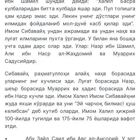
ибн Шамил шундай дейди: “Халил Басра
кулбаларидан битта кулбада яшар эди. Пул топишга
ҳам қодир эмас эди. Лекин унинг дўстлари унинг
илмидан фойдаланиб мол-дунё касб қилар эди”.
Имом Сибавайҳ ундан ажрамади ва ундан наҳв ва
луғат илмларини пухта ўрганди. У билан яна бошқа
учта одам дарс олар эди. Улар: Назр ибн Шамил,
Али ибн Наср ал-Жаҳдомий ва Муаррих
Садусийдир.
Сибавайҳ раҳматуллоҳи алайҳ наҳв борасида
уларнинг энг кучлиси эди. Луғат борасида Назр,
шеър борасида Муаррих ва ҳадис борасида Али
ибн Наср кучли эди. Имом Халил Имом Сибавайҳни
жуда яхши кўрарди ва уни “Эй чарчоқ билмас! ҳуш
келибсан” деб кутиб оларди. Имом Халил ҳижрий
100-йилда туғилди ва 175-йили 75 ёшларида вафот
этди.
• Абу Зайд Саид ибн Авс ал-Ансорий. У зот