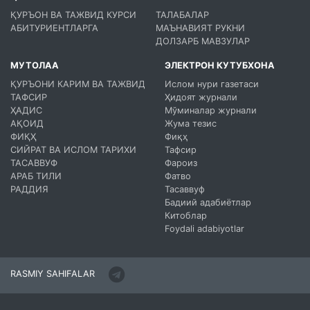
ҚУРЪОН ВА ТАЖВИД КУРСИ
ТАЛАБАЛАР
АБИТУРИЕНТЛАРГА
МАЪНАВИЯТ РУКНИ
ДОЛЗАРБ МАВЗУЛАР
МУТОЛАА
ЭЛЕКТРОН КУТУБХОНА
ҚУРЪОНИ КАРИМ ВА ТАЖВИД
Ислом нури газетаси
ТАФСИР
Ҳидоят журнали
ҲАДИС
Мўминалар журнали
АҚОИД
Жума тезис
ФИҚҲ
Фиқҳ
СИЙРАТ ВА ИСЛОМ ТАРИХИ
Тафсир
ТАСАВВУФ
Фароиз
АРАБ ТИЛИ
Фатво
РАДДИЯ
Тасаввуф
Бадиий адабиётлар
Китоблар
Foydali adabiyotlar
RASMIY SAHIFALAR