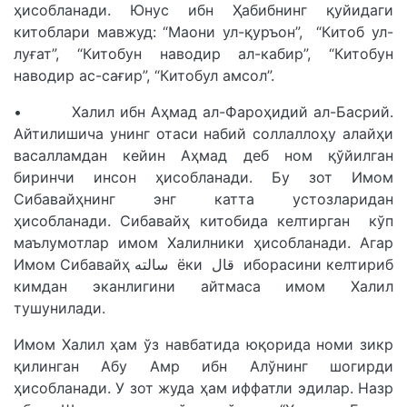
ҳисобланади. Юнус ибн Ҳабибнинг қуйидаги
китоблари мавжуд: “Маони ул-қуръон”, “Китоб ул-
луғат”, “Китобун наводир ал-кабир”, “Китобун
наводир ас-сағир”, “Китобул амсол”.
• Халил ибн Аҳмад ал-Фароҳидий ал-Басрий.
Айтилишича унинг отаси набий соллаллоҳу алайҳи
васалламдан кейин Аҳмад деб ном қўйилган
биринчи инсон ҳисобланади. Бу зот Имом
Сибавайҳнинг энг катта устозларидан
ҳисобланади. Сибавайҳ китобида келтирган кўп
маълумотлар имом Халилники ҳисобланади. Агар
Имом Сибавайҳ سالته ёки قال иборасини келтириб
кимдан эканлигини айтмаса имом Халил
тушунилади.
Имом Халил ҳам ўз навбатида юқорида номи зикр
қилинган Абу Амр ибн Алўнинг шогирди
ҳисобланади. У зот жуда ҳам иффатли эдилар. Назр