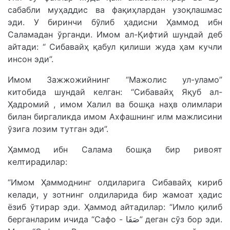
сабабли муҳаддис ва фақиҳлардан узоқлашмас
эди. У биринчи бўлиб ҳадисни Ҳаммод ибн
Саламадан ўрганди. Имом ал-Қифтий шундай деб
айтади: “ Сибавайҳ қабул қилиши жуда ҳам кучли
инсон эди”.
Имом Зажжожийнинг “Мажолис ул-уламо”
китобида шундай келган: “Сибавайҳ Яқуб ал-
Ҳадромий , имом Халил ва бошқа наҳв олимлари
билан биргаликда имом Ахфашнинг илм мажлисини
ўзига лозим тутган эди”.
Ҳаммод ибн Салама бошқа бир ривоят
келтирадилар:
“Имом Ҳаммоднинг олдиларига Сибавайҳ кириб
келади, у зотнинг олдиларида бир жамоат ҳадис
ёзиб ўтирар эди. Ҳаммод айтадилар: “Имло қилиб
берганларим ичида “Сафо - صَفَا” деган сўз бор эди.