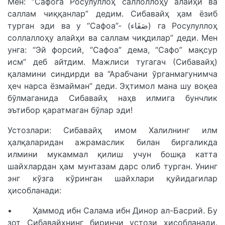
Мен: “Сафога Росулуллоҳ саллоллоҳу алайҳи ва
саллам чиққанлар” дедим. Сибавайҳ ҳам ёзиб
турган эди ва у “Сафоа”- (صَفَاء) га Росулуллоҳ
соллаллоҳу алайҳи ва саллам чиқдилар” деди. Мен
унга: “Эй форсий, “Сафоа” дема, “Сафо” мақсур
исм” деб айтдим. Мажлиси тугагач (Сибавайҳ)
қаламини синдирди ва “Арабчани ўрганмагунимча
ҳеч нарса ёзмайман” деди. Эҳтимол мана шу воқеа
бўлмаганида Сибавайҳ наҳв илмига бунчлик
эътибор қаратмаган бўлар эди!
Устозлари: Сибавайҳ имом Халилнинг илм
ҳалқаларидан ажрамаслик билан биргаликда
илмини мукаммал қилиш учун бошқа катта
шайхлардан ҳам мунтазам дарс олиб турган. Унинг
энг кўзга кўринган шайхлари қуйидагилар
ҳисобланади:
• Ҳаммод ибн Салама ибн Динор ал-Басрий. Бу
зот Сибавайҳнинг биринчи устози ҳисобланади.