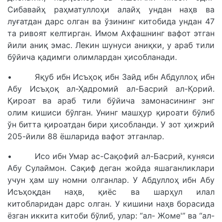
Сибавайҳ раҳматуллоҳи алайҳ ундан наҳв ва
луғатдан дарс олган ва ўзининг китобида ундан 47
та ривоят келтирган. Имом Ахфашнинг вафот этган
йили аниқ эмас. Лекин шунуси аниқки, у араб тили
бўйича қадимги олимлардан ҳисобланади.
• Яқуб ибн Исъҳоқ ибн Зайд ибн Абдуллоҳ ибн
Абу Исъҳоқ ал-Ҳадромий ал-Басрий ал-Қорий.
Қироат ва араб тили бўйича замонасининг энг
олим кишиси бўлган. Унинг машҳур қироати бўлиб
ўн битта қироатдан бири ҳисобланди. У зот ҳижрий
205-йили 88 ёшларида вафот этганлар.
• Исо ибн Умар ас-Сақофий ал-Басрий, куняси
Абу Сулаймон. Сақиф деган жойда яшаганликлари
учун ҳам шу номни олганлар. У Абдуллоҳ ибн Абу
Исъҳоқдан наҳв, қиёс ва шарҳул илал
китобларидан дарс олган. У кишини наҳв борасида
ёзган иккита китоби бўлиб, улар: “ал- Жоме'” ва “ал-