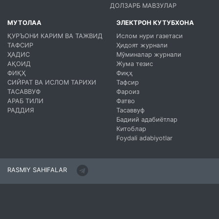
ДОЛЗАРБ МАВЗУЛАР
МУТОЛАА
ЭЛЕКТРОН КУТУБХОНА
ҚУРЪОНИ КАРИМ ВА ТАЖВИД
Ислом нури газетаси
ТАФСИР
Ҳидоят журнали
ҲАДИС
Мўминалар журнали
АҚОИД
Жума тезис
ФИҚҲ
Фиқҳ
СИЙРАТ ВА ИСЛОМ ТАРИХИ
Тафсир
ТАСАВВУФ
Фароиз
АРАБ ТИЛИ
Фатво
РАДДИЯ
Тасаввуф
Бадиий адабиётлар
Китоблар
Foydali adabiyotlar
RASMIY SAHIFALAR