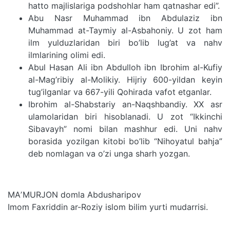
hatto majlislariga podshohlar ham qatnashar edi”.
Abu Nasr Muhammad ibn Abdulaziz ibn
Muhammad at-Taymiy al-Asbahoniy. U zot ham
ilm yulduzlaridan biri bo’lib lug’at va nahv
ilmlarining olimi edi.
Abul Hasan Ali ibn Abdulloh ibn Ibrohim al-Kufiy
al-Mag’ribiy al-Molikiy. Hijriy 600-yildan keyin
tug’ilganlar va 667-yili Qohirada vafot etganlar.
Ibrohim al-Shabstariy an-Naqshbandiy. XX asr
ulamolaridan biri hisoblanadi. U zot “Ikkinchi
Sibavayh” nomi bilan mashhur edi. Uni nahv
borasida yozilgan kitobi bo’lib “Nihoyatul bahja”
deb nomlagan va o’zi unga sharh yozgan.
MAʼMURJON domla Abdusharipov
Imom Faxriddin ar-Roziy islom bilim yurti mudarrisi.