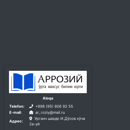
Aloqa
Telefon:
+998 (95) 606 92 55
E-mail:
ar_roziy@mail.ru
Урганч шаҳар И.Дўсов кўча
Адрес:
2а-уй