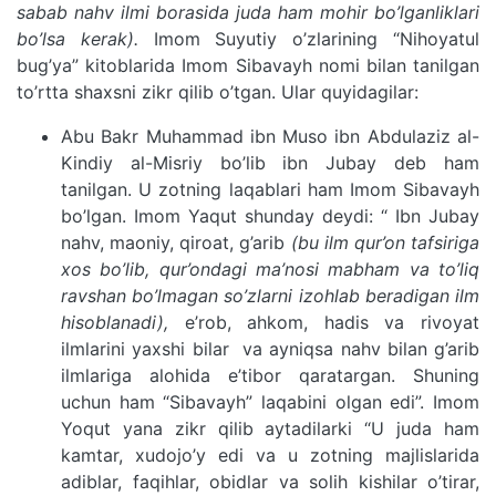
sabab nahv ilmi borasida juda ham mohir bo’lganliklari
bo’lsa kerak).
Imom Suyutiy o’zlarining “Nihoyatul
bug’ya” kitoblarida Imom Sibavayh nomi bilan tanilgan
to’rtta shaxsni zikr qilib o’tgan. Ular quyidagilar:
Abu Bakr Muhammad ibn Muso ibn Abdulaziz al-
Kindiy al-Misriy bo’lib ibn Jubay deb ham
tanilgan. U zotning laqablari ham Imom Sibavayh
bo’lgan. Imom Yaqut shunday deydi: “ Ibn Jubay
nahv, maoniy, qiroat, g’arib
(bu ilm qur’on tafsiriga
xos bo’lib, qur’ondagi ma’nosi mabham va to’liq
ravshan bo’lmagan so’zlarni izohlab beradigan ilm
hisoblanadi),
e’rob, ahkom, hadis va rivoyat
ilmlarini yaxshi bilar va ayniqsa nahv bilan g’arib
ilmlariga alohida e’tibor qaratargan. Shuning
uchun ham “Sibavayh” laqabini olgan edi”. Imom
Yoqut yana zikr qilib aytadilarki “U juda ham
kamtar, xudojo’y edi va u zotning majlislarida
adiblar, faqihlar, obidlar va solih kishilar o’tirar,