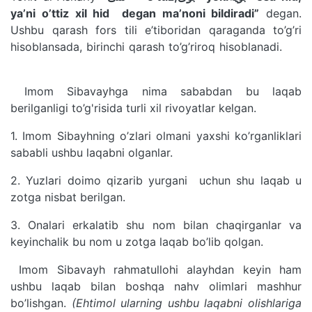
ya’ni o’ttiz xil hid degan ma’noni bildiradi”
degan.
Ushbu qarash fors tili e’tiboridan qaraganda to’g’ri
hisoblansada, birinchi qarash to’g’riroq hisoblanadi.
Imom Sibavayhga nima sababdan bu laqab
berilganligi to’g'risida turli xil rivoyatlar kelgan.
1. Imom Sibayhning o’zlari olmani yaxshi ko’rganliklari
sababli ushbu laqabni olganlar.
2. Yuzlari doimo qizarib yurgani uchun shu laqab u
zotga nisbat berilgan.
3. Onalari erkalatib shu nom bilan chaqirganlar va
keyinchalik bu nom u zotga laqab bo’lib qolgan.
Imom Sibavayh rahmatullohi alayhdan keyin ham
ushbu laqab bilan boshqa nahv olimlari mashhur
bo’lishgan.
(Ehtimol ularning ushbu laqabni olishlariga