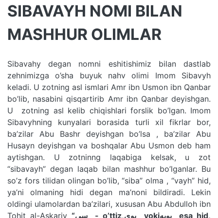
SIBAVAYH NOMI BILAN
MASHHUR OLIMLAR
Sibavahy degan nomni eshitishimiz bilan dastlab
zehnimizga o’sha buyuk nahv olimi Imom Sibavyh
keladi. U zotning asl ismlari Amr ibn Usmon ibn Qanbar
bo’lib, nasabini qisqartirib Amr ibn Qanbar deyishgan.
U zotning asl kelib chiqishlari forslik bo’lgan. Imom
Sibavyhning kunyalari borasida turli xil fikrlar bor,
ba’zilar Abu Bashr deyishgan bo’lsa , ba’zilar Abu
Husayn deyishgan va boshqalar Abu Usmon deb ham
aytishgan. U zotninng laqabiga kelsak, u zot
“sibavayh” degan laqab bilan mashhur bo’lganlar. Bu
so’z fors tilidan olingan bo’lib, “siba” olma , “vayh” hid,
ya’ni olmaning hidi degan ma’noni bildiradi. Lekin
oldingi ulamolardan ba’zilari, xususan Abu Abdulloh ibn
Tohit al-Askariy
“سى - o’ttiz,بوى yokiبويه esa hid,