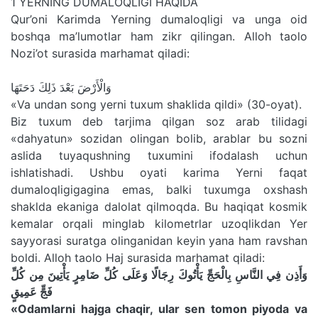
1 YERNING DUMALOQLIGI HAQIDA
Qur’oni Karimda Yerning dumaloqligi va unga oid
boshqa ma’lumotlar ham zikr qilingan. Alloh taolo
Nozi’ot surasida marhamat qiladi:
وَالْأَرْضَ بَعْدَ ذَلِكَ دَحَتَهَا
«Va undan song yerni tuxum shaklida qildi» (30-oyat).
Biz tuxum deb tarjima qilgan soz arab tilidagi
«dahyatun» sozidan olingan bolib, arablar bu sozni
aslida tuyaqushning tuxumini ifodalash uchun
ishlatishadi. Ushbu oyati karima Yerni faqat
dumaloqligigagina emas, balki tuxumga oxshash
shaklda ekaniga dalolat qilmoqda. Bu haqiqat kosmik
kemalar orqali minglab kilometrlar uzoqlikdan Yer
sayyorasi suratga olinganidan keyin yana ham ravshan
boldi. Alloh taolo Haj surasida marhamat qiladi:
وَأَذِن فِي النَّاسِ بِالْحَجِّ يَأْتُوكَ رِجَالًا وَعَلَى كُلِّ ضَامِرٍ يَأْتِينَ مِن كُلِّ
فَجٍّ عَمِيقٍ
«Odamlarni hajga chaqir, ular sen tomon piyoda va