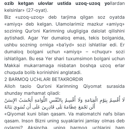
ozib ketgan ulovlar ustida uzoq-uzoq yo
llardan
kelsinlar» (27-oyat).
Biz «uzoq-uzoq» deb tarjima qilgan soz oyatda
«amiyq» deb kelgan. Ulamolarimiz mazkur «amiyq»
sozining Qur’oni Karimning ulugligiga dalolat qilishini
aytishadi. Agar Yer dumaloq emas, tekis bolganida,
ushbu sozning orniga «ba’iyd» sozi ishlatilar edi. Er
dumaloq bolgani uchun «amiyq» – «chuqur» sozi
ishlatilgan. Bu esa Yer shari tuxumsimon bolgani uchun
Makkai mukarramaga nisbatan boshqa uzoq erlar
chuquda bolib korinishini anglatadi.
2 BARMOQ UCHLARI BETAKRORDIR
Alloh taolo Qur’oni Karimning Qiyomat surasida
shunday marhamat qiladi:
لَا أُقْسِمُ بِيَوْمِ الْقِيَامَةِ وَلَا أُقْسِمُ بِالنَّفْسِ اللَّوَامَةِ أَيَحْسَبُ الإِنسَنُ
أَلَن تَجْمَعَ عِظَامَهُ بَلَى قَادِرِينَ عَلَى أَن تُسَوِيَ بَنَانَهُ
«Qiyomat kuni bilan qasam. Va malomatchi nafs bilan
qasam. Inson Bizni uning suyaklarini jamlay olmas deb
oylarmi? Aksincha, uning barmoq uchlarini ham