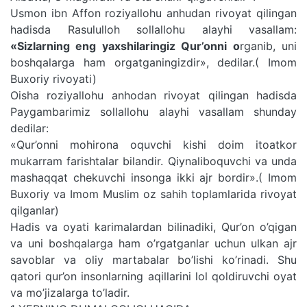
Usmon ibn Affon roziyallohu anhudan rivoyat qilingan
hadisda Rasululloh sollallohu alayhi vasallam:
«Sizlarning eng yaxshilaringiz Qur’onni o
rganib, uni
boshqalarga ham orgatganingizdir», dedilar.( Imom
Buxoriy rivoyati)
Oisha roziyallohu anhodan rivoyat qilingan hadisda
Paygambarimiz sollallohu alayhi vasallam shunday
dedilar:
«Qur’onni mohirona oquvchi kishi doim itoatkor
mukarram farishtalar bilandir. Qiynaliboquvchi va unda
mashaqqat chekuvchi insonga ikki ajr bordir».( Imom
Buxoriy va Imom Muslim oz sahih toplamlarida rivoyat
qilganlar)
Hadis va oyati karimalardan bilinadiki, Qur’on o’qigan
va uni boshqalarga ham o’rgatganlar uchun ulkan ajr
savoblar va oliy martabalar bo’lishi ko’rinadi. Shu
qatori qur’on insonlarning aqillarini lol qoldiruvchi oyat
va mo’jizalarga to’ladir.