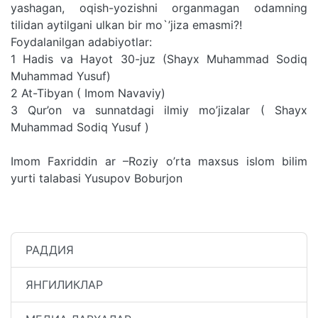
yashagan, oqish-yozishni organmagan odamning
tilidan aytilgani ulkan bir mo`’jiza emasmi?!
Foydalanilgan adabiyotlar:
1 Hadis va Hayot 30-juz (Shayx Muhammad Sodiq
Muhammad Yusuf)
2 At-Tibyan ( Imom Navaviy)
3 Qur’on va sunnatdagi ilmiy mo’jizalar ( Shayx
Muhammad Sodiq Yusuf )
Imom Faxriddin ar –Roziy o’rta maxsus islom bilim
yurti talabasi Yusupov Boburjon
РАДДИЯ
ЯНГИЛИКЛАР