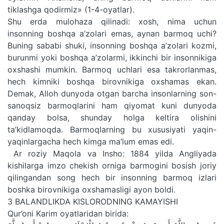
tiklashga qodirmiz» (1-4-oyatlar).
Shu erda mulohaza qilinadi: xosh, nima uchun
insonning boshqa a’zolari emas, aynan barmoq uchi?
Buning sababi shuki, insonning boshqa a’zolari kozmi,
burunmi yoki boshqa a’zolarmi, ikkinchi bir insonnikiga
oxshashi mumkin. Barmoq uchlari esa takrorlanmas,
hech kimniki boshqa birovnikiga oxshamas ekan.
Demak, Alloh dunyoda otgan barcha insonlarning son-
sanoqsiz barmoqlarini ham qiyomat kuni dunyoda
qanday bolsa, shunday holga keltira olishini
ta’kidlamoqda. Barmoqlarning bu xususiyati yaqin-
yaqinlargacha hech kimga ma’lum emas edi.
Ar roziy Maqola va Insho: 1884 yilda Angliyada
kishilarga imzo chekish orniga barmogini bosish joriy
qilingandan song hech bir insonning barmoq izlari
boshka birovnikiga oxshamasligi ayon boldi.
3 BALANDLIKDA KISLORODNING KAMAYISHI
Qur’oni Karim oyatlaridan birida: