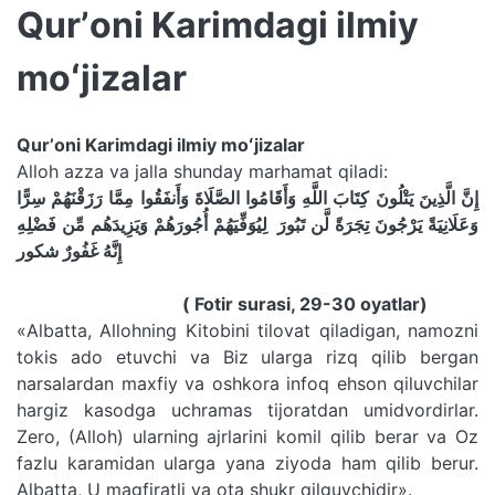
Qurʼoni Karimdagi ilmiy
moʻjizalar
Qurʼoni Karimdagi ilmiy moʻjizalar
Alloh azza va jalla shunday marhamat qiladi:
إِنَّ الَّذِينَ يَتْلُونَ كِتَابَ اللَّهِ وَأَقَامُوا الصَّلَاةَ وَأَنفَقُوا مِمَّا رَزَقْنَهُمْ سِرًّا
وَعَلَانِيَةً يَرْجُونَ تِجَرَةً لَّن تَبُورَ لِيُوَفِّيَهُمْ أُجُورَهُمْ وَيَزِيدَهُم مِّن فَضْلِهِ
إِنَّهُ غَفُورٌ شكور
( Fotir surasi, 29-30 oyatlar)
«Albatta, Allohning Kitobini tilovat qiladigan, namozni
tokis ado etuvchi va Biz ularga rizq qilib bergan
narsalardan maxfiy va oshkora infoq ehson qiluvchilar
hargiz kasodga uchramas tijoratdan umidvordirlar.
Zero, (Alloh) ularning ajrlarini komil qilib berar va Oz
fazlu karamidan ularga yana ziyoda ham qilib berur.
Albatta, U magfiratli va ota shukr qilguvchidir».