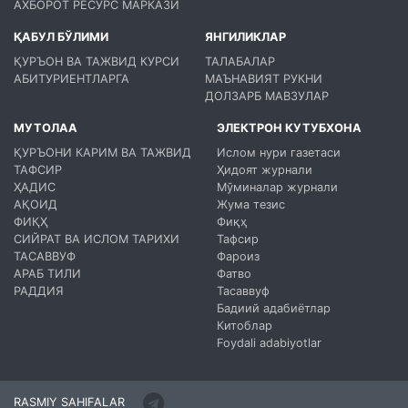
АХБОРОТ РЕСУРС МАРКАЗИ
ҚАБУЛ БЎЛИМИ
ЯНГИЛИКЛАР
ҚУРЪОН ВА ТАЖВИД КУРСИ
ТАЛАБАЛАР
АБИТУРИЕНТЛАРГА
МАЪНАВИЯТ РУКНИ
ДОЛЗАРБ МАВЗУЛАР
МУТОЛАА
ЭЛЕКТРОН КУТУБХОНА
ҚУРЪОНИ КАРИМ ВА ТАЖВИД
Ислом нури газетаси
ТАФСИР
Ҳидоят журнали
ҲАДИС
Мўминалар журнали
АҚОИД
Жума тезис
ФИҚҲ
Фиқҳ
СИЙРАТ ВА ИСЛОМ ТАРИХИ
Тафсир
ТАСАВВУФ
Фароиз
АРАБ ТИЛИ
Фатво
РАДДИЯ
Тасаввуф
Бадиий адабиётлар
Китоблар
Foydali adabiyotlar
RASMIY SAHIFALAR