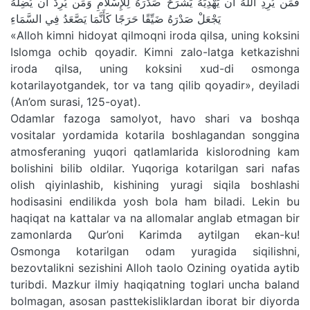
فَمَن يُرِدِ اللَّهُ أَن يَهْدِيَهُ يَشْرَحْ صَدْرَهُ لِلْإِسْلَامِ وَمَن يُرِدْ أَن يُضِلَّهُ
يَجْعَلْ صَدْرَهُ ضَيِّقًا حَرَجًا كَأَنَّمَا يَصَّعَدُ فِي السَّمَاءِ
«Alloh kimni hidoyat qilmoqni iroda qilsa, uning koksini
Islomga ochib qoyadir. Kimni zalo-latga ketkazishni
iroda qilsa, uning koksini xud-di osmonga
kotarilayotgandek, tor va tang qilib qoyadir», deyiladi
(An’om surasi, 125-oyat).
Odamlar fazoga samolyot, havo shari va boshqa
vositalar yordamida kotarila boshlagandan songgina
atmosferaning yuqori qatlamlarida kislorodning kam
bolishini bilib oldilar. Yuqoriga kotarilgan sari nafas
olish qiyinlashib, kishining yuragi siqila boshlashi
hodisasini endilikda yosh bola ham biladi. Lekin bu
haqiqat na kattalar va na allomalar anglab etmagan bir
zamonlarda Qur’oni Karimda aytilgan ekan-ku!
Osmonga kotarilgan odam yuragida siqilishni,
bezovtalikni sezishini Alloh taolo Ozining oyatida aytib
turibdi. Mazkur ilmiy haqiqatning toglari uncha baland
bolmagan, asosan pasttekisliklardan iborat bir diyorda