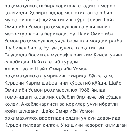
роҳимаҳуллоҳ набираларигача етадиган мерос
қолдирди. Ҳозирга қадар чоп этилган ҳар бир
мусҳафи шариф қийматининг тўрт фоизи Шайх
Омир ибн Усмон роҳимаҳуллоҳ ва у кишининг
меросхўрларига берилади. Бу Шайх Омир ибн
Усмон роҳимаҳуллоҳ учун берилган моддий рағбат.
Шу билан бирга, бутун дунёга тарқатилган
Саудияда босилган мусҳафларни ким ўқиса, унинг
савобидан Шайхга етиб туради.
Аллоҳ таоло Шайх Омир ибн Усмон
роҳимаҳуллоҳга умрининг охирида бўлса ҳам,
Қуръони Карим шафоатини кўрсатиб қўйди. Шайх
Омир ибн Усмон роҳимаҳуллоҳ 1988 йилда
томоғидаги касаллик сабабли бир неча ой сўздан
қолди. Ажабланарлиси ва қорилар учун ибратли
жойи шундаки, Шайх Омир ибн Усмон
роҳимаҳуллоҳ вафотидан олдин уч кун давомида
Қуръон тиловат қилган. У кишини назорат қилишган