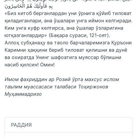
بِهِ فَأُولَٰئِكَ هُمُ الْخَاسِرُونَ
«Биз китоб берганлардан уни ўрнига қўйиб тиловат
қиладиганлари, ана ўшалари унга иймон келтиради.
Ким унга куфр келтирса, ана ўшалар ўзларигина
ютқазганлардир» (Бақара сураси, 121-оят).
Аллоҳ субҳанаҳу ва таоло барчаларимизга Қуръони
Каримни ҳаққини бериб тиловат қилишни ва дунё
ва охиратда Унинг шафоатига муяссар бўлишни
насиб қилсин! Омин!
Имом фахриддин ар Розий ўрта махсус ислом
таълим муассасаси талабаси
Тоҳиржонов
Муҳаммадризо
РАДДИЯ