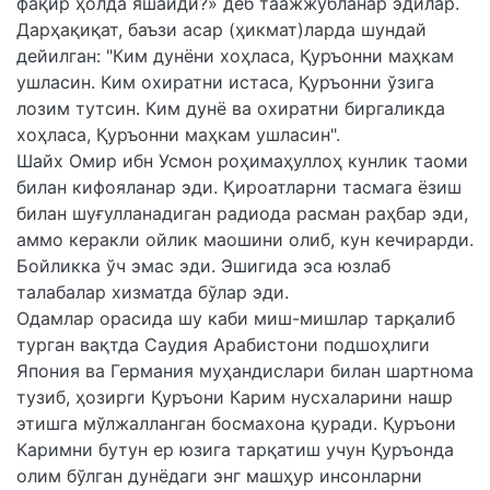
фақир ҳолда яшайди?» деб таажжубланар эдилар.
Дарҳақиқат, баъзи асар (ҳикмат)ларда шундай
дейилган: "Ким дунёни хоҳласа, Қуръонни маҳкам
ушласин. Ким охиратни истаса, Қуръонни ўзига
лозим тутсин. Ким дунё ва охиратни биргаликда
хоҳласа, Қуръонни маҳкам ушласин".
Шайх Омир ибн Усмон роҳимаҳуллоҳ кунлик таоми
билан кифояланар эди. Қироатларни тасмага ёзиш
билан шуғулланадиган радиода расман раҳбар эди,
аммо керакли ойлик маошини олиб, кун кечирарди.
Бойликка ўч эмас эди. Эшигида эса юзлаб
талабалар хизматда бўлар эди.
Одамлар орасида шу каби миш-мишлар тарқалиб
турган вақтда Саудия Арабистони подшоҳлиги
Япония ва Германия муҳандислари билан шартнома
тузиб, ҳозирги Қуръони Карим нусхаларини нашр
этишга мўлжалланган босмахона қуради. Қуръони
Каримни бутун ер юзига тарқатиш учун Қуръонда
олим бўлган дунёдаги энг машҳур инсонларни