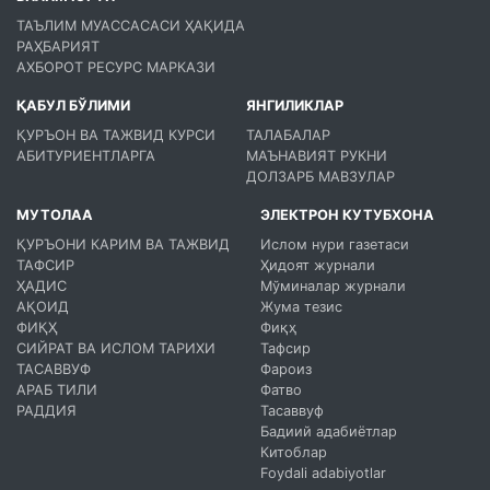
ТАЪЛИМ МУАССАСАСИ ҲАҚИДА
РАҲБАРИЯТ
АХБОРОТ РЕСУРС МАРКАЗИ
ҚАБУЛ БЎЛИМИ
ЯНГИЛИКЛАР
ҚУРЪОН ВА ТАЖВИД КУРСИ
ТАЛАБАЛАР
АБИТУРИЕНТЛАРГА
МАЪНАВИЯТ РУКНИ
ДОЛЗАРБ МАВЗУЛАР
МУТОЛАА
ЭЛЕКТРОН КУТУБХОНА
ҚУРЪОНИ КАРИМ ВА ТАЖВИД
Ислом нури газетаси
ТАФСИР
Ҳидоят журнали
ҲАДИС
Мўминалар журнали
АҚОИД
Жума тезис
ФИҚҲ
Фиқҳ
СИЙРАТ ВА ИСЛОМ ТАРИХИ
Тафсир
ТАСАВВУФ
Фароиз
АРАБ ТИЛИ
Фатво
РАДДИЯ
Тасаввуф
Бадиий адабиётлар
Китоблар
Foydali adabiyotlar