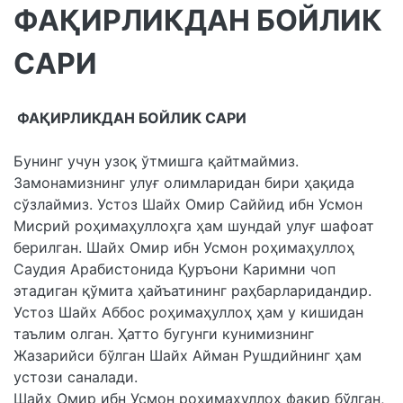
ФАҚИРЛИКДАН БОЙЛИК
САРИ
ФАҚИРЛИКДАН БОЙЛИК САРИ
Бунинг учун узоқ ўтмишга қайтмаймиз.
Замонамизнинг улуғ олимларидан бири ҳақида
сўзлаймиз. Устоз Шайх Омир Саййид ибн Усмон
Мисрий роҳимаҳуллоҳга ҳам шундай улуғ шафоат
берилган. Шайх Омир ибн Усмон роҳимаҳуллоҳ
Саудия Арабистонида Қуръони Каримни чоп
этадиган қўмита ҳайъатининг раҳбарларидандир.
Устоз Шайх Аббос роҳимаҳуллоҳ ҳам у кишидан
таълим олган. Ҳатто бугунги кунимизнинг
Жазарийси бўлган Шайх Айман Рушдийнинг ҳам
устози саналади.
Шайх Омир ибн Усмон роҳимаҳуллоҳ фақир бўлган,