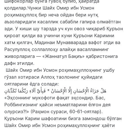
шифокорлар бунга гувоҳ бўлиб, ҳайратда
қолдилар.Чунки Шайх Омир ибн Усмон
роҳимаҳуллоҳ бир неча ойдан бери нутқ
аъзоларидаги касаллик сабабли гапира олмаётган
эди. У киши шу тарзда уч кун овоз чиқариб Қуръон
қироат қилди ва учинчи куни Қуръони Каримни
хатм қилгач, Мадинаи Мунавварада вафот этди ва
Расулуллоҳ соллаллоҳу алайҳи васалламнинг
живорларига — «Жаннатул Бақиъ» қабристонига
дафн этилди.
Шайх Омир ибн Усмон роҳимаҳуллоҳнинг ушбу
гўзал хотираси Аллоҳ таолонинг қуйидаги
оятларини ёдга солади:
هَلْ جَزَاءُ الْإِحْسَانِ إِلَّا الْإِحْسَانُ * فَبِأَيِّ آلَاءِ رَبِّكُمَا تُكَذِّبَانِ
«Эҳсоннинг мукофоти фақат эҳсондир. Бас,
Роббингизнинг қайси неъматларини ёлғон дея
олурсиз?!» (Раҳмон сураси, 60-61-оятлар).
Қуръони Карим шафоатини бизга замондош бўлган
Шайх Омир ибн Усмон роҳимаҳуллоҳнинг ҳаёти