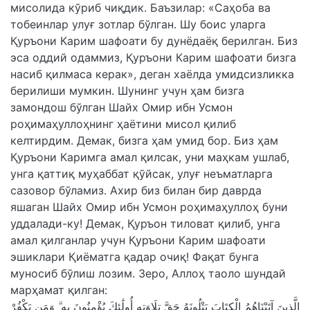
мисолида кўриб чиқдик. Баъзилар: «Саҳоба ва
тобеинлар улуғ зотлар бўлган. Шу боис уларга
Қуръони Карим шафоати бу дунёдаёқ берилган. Биз
эса оддий одаммиз, Қуръони Карим шафоати бизга
насиб қилмаса керак», деган хаёлда умидсизликка
берилиши мумкин. Шунинг учун ҳам бизга
замондош бўлган Шайх Омир ибн Усмон
роҳимаҳуллоҳнинг ҳаётини мисол қилиб
келтирдим. Демак, бизга ҳам умид бор. Биз ҳам
Қуръони Каримга амал қилсак, уни маҳкам ушлаб,
унга қаттиқ муҳаббат қўйсак, улуғ неъматларга
сазовор бўламиз. Ахир биз билан бир даврда
яшаган Шайх Омир ибн Усмон роҳимаҳуллоҳ буни
уддалади-ку! Демак, Қуръон тиловат қилиб, унга
амал қилганлар учун Қуръони Карим шафоати
эшиклари Қиёматга қадар очиқ! Фақат бунга
муносиб бўлиш лозим. Зеро, Аллоҳ таоло шундай
марҳамат қилган:
الَّذِينَ آتَيْنَاهُمُ الْكِتَابَ يَتْلُونَهُ حَقَّ تِلَاوَتِهِ أُولَٰئِكَ يُؤْمِنُونَ بِهِ ۗ وَمَن يَكْفُرْ