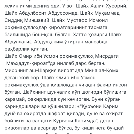
лекин илми денгиз эди. У зот Шайх Халил Хусорий,
Шайх Абдулбосит Абдуссомад, Шайх Муҳаммад
Сиддиқ Миншавий, Шайх Мустафо Исмоил
роҳимаҳуллоҳлар қироатларининг тасмага
ёзилишида бош-қош бўлган. Ҳатто ҳозирги Шайх
Абдуллатиф Абдулҳаким ўтирган мансабда
раҳбарлик қилган.
Шайх Омир ибн Усмон роҳимаҳуллоҳ Мисрдаги
"Маъҳадул-қироат"да йиллаб дарс берган.
Мисрнинг аш-Шарқия вилоятида Миня ал-Қомх
деган жой бор. Шайх Омир ибн Усмон
роҳимаҳуллоҳ ўша қишлоқдан чиққан фақир инсон
бўлган. Шайхнинг шунчалик кўп шогирди бўлишига
қарамай, фақирликда кун кечирган. Буни кўрган
қариндошлари ва қўшнилари: «"Қуръони Карим
дунё ва охиратда шафоат қилади, дунё ва охират
бойлиги ва саодати Қуръони Каримда", деган
ривоятлар ва асарлар бўлса, бу киши нега бундай