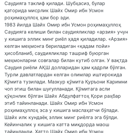
Саудияга таклиф қилади. Шубҳасиз, булар
қаторида мисрлик Шайх Омир ибн Усмон
роҳимаҳуллоҳ ҳам бор эди.
1983 йилда Шайх Омир ибн Усмон роҳимаҳуллоҳ
Саудияга келиши билан саудияликлар «арзия» учун
у кишига эллик минг риёл ҳадя қиладилар. «Арзия»
келган меҳмонга бериладиган «қадам пойи»
ҳисобланиб, саудияликлар ташриф буюрган
меҳмонларни совғалар билан кутиб олган. У вақтда
Саудия риёли АҚШ долларидан ҳам қадрли бўлган.
Турли давлатлардан келган олимлар иштирокида
Қўмита тузилади. Мазкур қўмита Қуръони Каримни
чоп этиш билан шуғулланади. Қўмитага асли
қўқонлик бўлган Шайх Абдулфаттоҳ Қори раҳбар
этиб тайинланади. Шайх Омир ибн Усмон
роҳимаҳуллоҳ эса у кишига маслаҳатчи бўлади.
Шайх илк кундаёқ эллик минг риёлга эга бўлди.
Кейинчалик у кишига катта миқдорда маош
тайинланди. Ҳатто Шайх Омир ибн Усмон