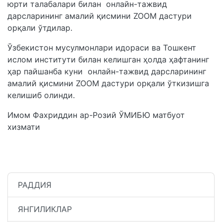
юрти талабалари билан онлайн-тажвид
дарсларининг амалий қисмини ZOOM дастури
орқали ўтдилар.
Ўзбекистон мусулмонлари идораси ва Тошкент
ислом институти билан келишган ҳолда ҳафтанинг
ҳар пайшанба куни онлайн-тажвид дарсларининг
амалий қисмини ZOOM дастури орқали ўткизишга
келишиб олинди.
Имом Фахриддин ар-Розий ЎМИБЮ матбуот
хизмати
РАДДИЯ
ЯНГИЛИКЛАР