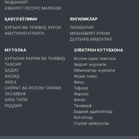
РАҲБАРИЯТ
АХБОРОТ РЕСУРС МАРКАЗИ
ҚАБУЛ БЎЛИМИ
ЯНГИЛИКЛАР
ҚУРЪОН ВА ТАЖВИД КУРСИ
ТАЛАБАЛАР
АБИТУРИЕНТЛАРГА
МАЪНАВИЯТ РУКНИ
ДОЛЗАРБ МАВЗУЛАР
МУТОЛАА
ЭЛЕКТРОН КУТУБХОНА
ҚУРЪОНИ КАРИМ ВА ТАЖВИД
Ислом нури газетаси
ТАФСИР
Ҳидоят журнали
ҲАДИС
Мўминалар журнали
АҚОИД
Жума тезис
ФИҚҲ
Фиқҳ
СИЙРАТ ВА ИСЛОМ ТАРИХИ
Тафсир
ТАСАВВУФ
Фароиз
АРАБ ТИЛИ
Фатво
РАДДИЯ
Тасаввуф
Бадиий адабиётлар
Китоблар
Foydali adabiyotlar