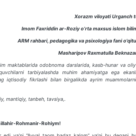
Xorazm viloyati Urganch 
Imom Faxriddin ar-Roziy o’rta maxsus islom bilim
ARM rahbari, pedagogika va psixologiya fani o'qitu
Masharipov Raxmatulla Beknaza
m maktablarida odobnoma darslarida, kasb-hunar va oliy 
’quvchilarni tarbiyalashda muhim ahamiyatga ega ekanl
ning iqtisodiy fikrlashi bilan birgalikda ayrim muammolarn
iy, mantiqiy, tanbeh, tavsiya,.
illahir-Rohmanir-Rohiym!
r edi ya’ni “Avval taom badaz kalom” ya’ni bu degani b