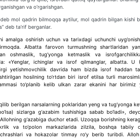
’rganishgan va o’rgarishgan.
d deb mol qadrin bilmoqqa aytilur, mol qadrin bilgan kishi 
s” deb ta’rif berganlar.
sni amalga oshirish uchun va tarixdagi uchunchi uyg’onish
ltirmoqda. Albatta farovon turmushning shartlaridan yan
an oshmaslik, tug‘yonga ketmaslik va isrofgarchilikk
a: «Yenglar, ichinglar va isrof qilmanglar, albatta. U (
zirgi yetishmovchilik davrida ham bizda isrof haddan ta
htirilgan hosilning to‘rtdan biri isrof etilsa turli marosim
 hammasi to‘planib kelib ulkan zarar ekanini har birimiz 
 qilib berilgan narsalarning poklaridan yeng va tug‘yonga 
lsa) sizlarga g‘azabim tushishiga sabab bo‘ladi», deyd
r Allohning g‘azabiga duchor etadi. Uzoqqa borishning kerag
rlik va to‘polon markazlarida zilzila, boshqa tabiiy of
chrashlari va hokazolar tinmay ro‘y berib turibdi. Alloh