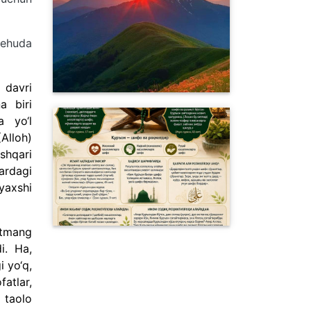
behuda
 davri
a biri
a yo‘l
Alloh)
shqari
lardagi
yaxshi
ketmang
i. Ha,
i yo‘q,
atlar,
 taolo