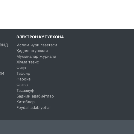
ЭЛЕКТРОН КУТУБХОНА
ЖВИД
Ислом нури газетаси
Ҳидоят журнали
Мўминалар журнали
Жума тезис
Фиқҳ
ХИ
Тафсир
Фароиз
Фатво
Тасаввуф
Бадиий адабиётлар
Китоблар
Foydali adabiyotlar