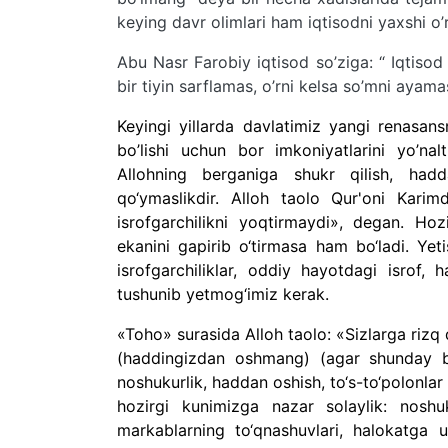
keying davr olimlari ham iqtisodni yaxshi o
Abu Nasr Farobiy iqtisod so’ziga: “ Iqtiso
bir tiyin sarflamas, o’rni kelsa so’mni ayama
Keyingi yillarda davlatimiz yangi renasan
bo’lishi uchun bor imkoniyatlarini yo’na
Allohning berganiga shukr qilish, hadd
qo‘ymaslikdir. Alloh taolo Qur'oni Karimd
isrofgarchilikni yoqtirmaydi», degan. Ho
ekanini gapirib o‘tirmasa ham bo‘ladi. Yetis
isrofgarchiliklar, oddiy hayotdagi isrof,
tushunib yetmog‘imiz kerak.
«Toho» surasida Alloh taolo: «Sizlarga rizq
(haddingizdan oshmang) (agar shunday bo‘
noshukurlik, haddan oshish, to‘s-to‘polonla
hozirgi kunimizga nazar solaylik: noshuk
markablarning to‘qnashuvlari, halokatga u