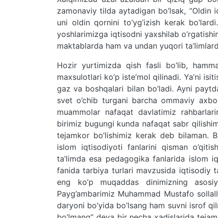
zamonaviy tilda aytadigan bo’lsak, “Oldin 
uni oldin qornini to’yg’izish kerak bo’la
yoshlarimizga iqtisodni yaxshilab o’rgatishi
maktablarda ham va undan yuqori ta’limlarda 
Hozir yurtimizda qish fasli bo’lib, hamm
maxsulotlari ko’p iste’mol qilinadi. Ya’ni isit
gaz va boshqalari bilan bo’ladi. Ayni payt
svet o’chib turgani barcha ommaviy axbor
muammolar nafaqat davlatimiz rahbarlarin
birimiz bugungi kunda nafaqat sabr qilishi
tejamkor bo’lishimiz kerak deb bilaman. 
islom iqtisodiyoti fanlarini qisman o’qi
ta’limda esa pedagogika fanlarida islom iq
fanida tarbiya turlari mavzusida iqtisodiy t
eng ko’p muqaddas dinimizning asosiy m
Payg’ambarimiz Muhammad Mustafo sollallo
daryoni bo’yida bo’lsang ham suvni isrof qi
bo’lmang” deya bir necha xadislarida tejamk