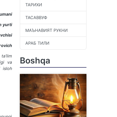
ТАРИХИ
tumani
ТАСАВВУФ
 yurti
МАЪНАВИЯТ РУКНИ
vchisi
АРАБ ТИЛИ
rovich
ta’lim
Boshqa
igi va
i isloh
ugungi