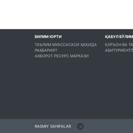
БИЛИМ ЮРТИ
ҚАБУЛ БЎЛИ
ТАЪЛИМ МУАССАСАСИ ҲАҚИДА
ҚУРЪОН ВА Т
РАҲБАРИЯТ
АБИТУРИЕНТЛ
АХБОРОТ РЕСУРС МАРКАЗИ
RASMIY SAHIFALAR