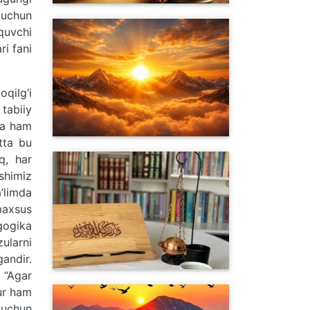
 uchun
quvchi
ri fani
qilg’i
 tabiiy
da ham
tta bu
q, har
shimiz
’limda
maxsus
gogika
zularni
andir.
 “Agar
bur ham
g uchun