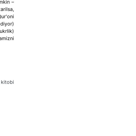
mkin –
rilsa,
ur'oni
(diyor)
ukrlik)
hamizni
kitobi