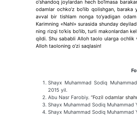
o‘shandoq joylardan hech bo‘lmasa barakani
odamlar ochko‘z bo‘lib qolishgan, baraka y
avval bir tishlam nonga to‘yadigan odam
Karimning «Nahl» surasida shunday deyiladi: 
ning rizqi to‘kis bo‘lib, turli makonlardan k
qildi. Shu sababli Alloh taolo ularga ochli
Alloh taoloning o‘zi saqlasin!
Fo
Shayx Muhammad Sodiq Muhammad Yusuf
2015 yil.
Abu Nasr Farobiy
. “Fozil odamlar shahr
Shayx Muhammad Sodiq Muhammad Yusuf
Shayx Muhammad Sodiq Muhammad Yusuf