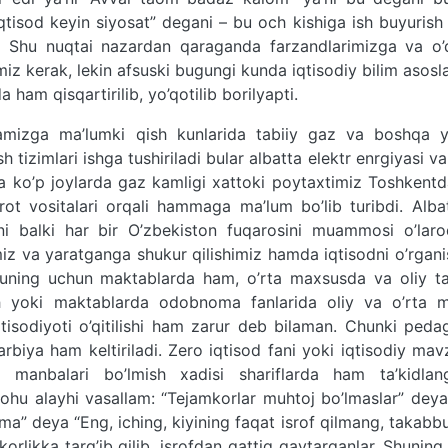
iqtisod keyin siyosat” degani – bu och kishiga ish buyurish
rdi. Shu nuqtai nazardan qaraganda farzandlarimizga va o’
miz kerak, lekin afsuski bugungi kunda iqtisodiy bilim asosla
ham qisqartirilib, yo’qotilib borilyapti.
amizga ma’lumki qish kunlarida tabiiy gaz va boshqa yo
ish tizimlari ishga tushiriladi bular albatta elektr enrgiyasi va
da ko’p joylarda gaz kamligi xattoki poytaxtimiz Toshkent
ot vositalari orqali hammaga ma’lum bo’lib turibdi. Alba
i balki har bir O’zbekiston fuqarosini muammosi o’laro
miz va yaratganga shukur qilishimiz hamda iqtisodni o’rgani
Buning uchun maktablarda ham, o’rta maxsusda va oliy ta
tish yoki maktablarda odobnoma fanlarida oliy va o’rta 
tisodiyoti o’qitilishi ham zarur deb bilaman. Chunki peda
arbiya ham keltiriladi. Zero iqtisod fani yoki iqtisodiy mav
anbalari bo’lmish xadisi shariflarda ham ta’kidlang
hu alayhi vasallam: “Tejamkorlar muhtoj bo’lmaslar” deya
lma” deya “Eng, iching, kiyining faqat isrof qilmang, takab
orlikka targ’ib qilib, isrofdan qattiq qaytarganlar. Shunin