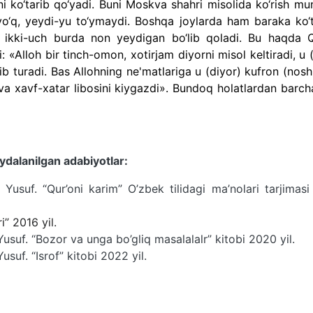
 ko‘tarib qo‘yadi. Buni Moskva shahri misolida ko‘rish mu
o‘q, yeydi-yu to‘ymaydi. Boshqa joylarda ham baraka ko‘ta
 ikki-uch burda non yeydigan bo‘lib qoladi. Bu haqda Q
«Alloh bir tinch-omon, xotirjam diyorni misol keltiradi, u 
elib turadi. Bas Allohning ne'matlariga u (diyor) kufron (nosh
k va xavf-xatar libosini kiygazdi». Bundoq holatlardan barc
ydalanilgan adabiyotlar:
. “Qur’oni karim” O’zbek tilidagi ma’nolari tarjimasi 
i” 2016 yil.
. “Bozor va unga bo’gliq masalalalr” kitobi 2020 yil.
. “Isrof” kitobi 2022 yil.