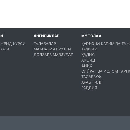
МИ
ЯНГИЛИКЛАР
МУТОЛАА
АЖВИД КУРСИ
ТАЛАБАЛАР
ҚУРЪОНИ КАРИМ ВА ТА
АРГА
МАЪНАВИЯТ РУКНИ
ТАФСИР
ДОЛЗАРБ МАВЗУЛАР
ҲАДИС
АҚОИД
ФИҚҲ
СИЙРАТ ВА ИСЛОМ ТАРИ
ТАСАВВУФ
АРАБ ТИЛИ
РАДДИЯ