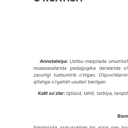
Annotatsiya:
Ushbu maqolada umumta’li
muassasalarida pedagogika darslarida o
zarurligi tushuntirib o’tilgan. O’quvchilar
qilishga o’rgatish usullari berilgan.
Kalit so’zlar:
Iqtisod, tahlil, tarbiya,
tanqid
Bism
Xalqimizda azal-azaldan bir qiziq gap bo