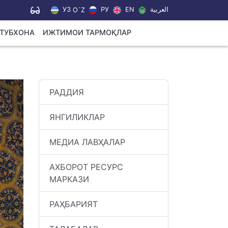
УЗ
РУ
EN
العربية
O`Z
УТУБХОНА
ИЖТИМОИ ТАРМОҚЛАР
РАДДИЯ
ЯНГИЛИКЛАР
МЕДИА ЛАВҲАЛАР
АХБОРОТ РЕСУРС
МАРКАЗИ
РАҲБАРИЯТ