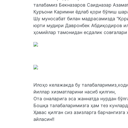
талабамиз Бекназаров Саидназар Азамат
Қуръони Каримни ёдлаб қори бўлиш шар
Шу муносабат билан мадрасамизда "Қор
юрти мудири Давронбек Абдиқодиров ил
ҳомийлар тамонидан есдалик совғалари 
Илоҳо келажакда бу талабаларимиз,ходим
йиллар хизматларини насиб қилгин,
Ота оналарига эса жаннатда нурдан бўл
Бошқа талабаларимизга ҳам тез кунлард
Ҳавас қилган сиз азизларга барчангизг
айласин!!