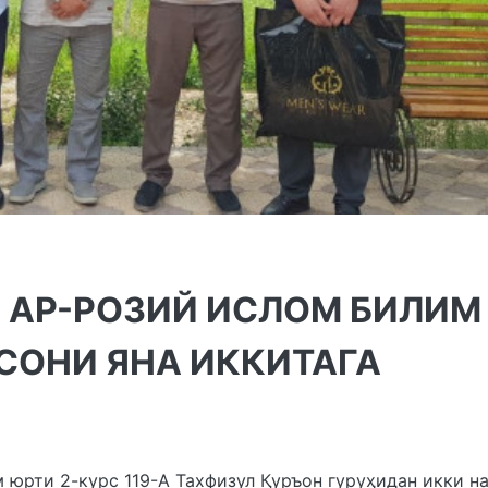
 АР-РОЗИЙ ИСЛОМ БИЛИМ
СОНИ ЯНА ИККИТАГА
юрти 2-курс 119-А Тахфизул Қуръон гуруҳидан икки н