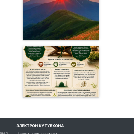
ЭЛЕКТРОН КУТУБХОНА
ЖВИД
Ислом нури газетаси