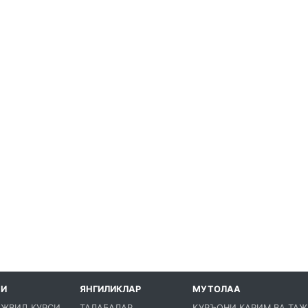
МИ
ЯНГИЛИКЛАР
МУТОЛАА
АЖВИД КУРСИ
ТАЛАБАЛАР
ҚУРЪОНИ КАРИМ ВА ТА