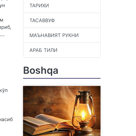
ун
ТАРИХИ
им
ТАСАВВУФ
ириб,
..
МАЪНАВИЯТ РУКНИ
АРАБ ТИЛИ
Boshqa
кўп
насиб