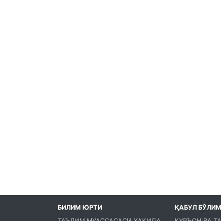
БИЛИМ ЮРТИ
ҚАБУЛ БЎЛИ
ТАЪЛИМ МУАССАСАСИ ҲАҚИДА
ҚУРЪОН ВА Т