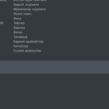
Ҳидоят журнали
Мўминалар журнали
Жума тезис
Фиқҳ
ХИ
Тафсир
Фароиз
Фатво
Тасаввуф
Бадиий адабиётлар
Китоблар
Foydali adabiyotlar