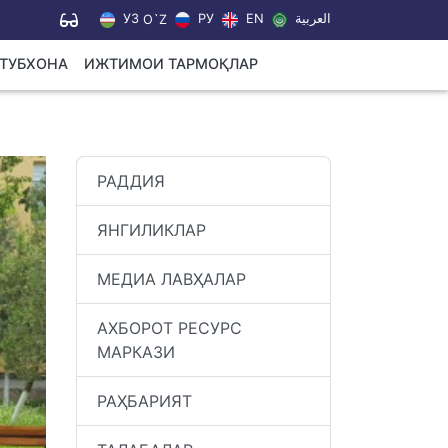
УЗ
РУ
EN
العربية
O`Z
УТУБХОНА
ИЖТИМОИ ТАРМОҚЛАР
РАДДИЯ
ЯНГИЛИКЛАР
МЕДИА ЛАВҲАЛАР
АХБОРОТ РЕСУРС
МАРКАЗИ
РАҲБАРИЯТ