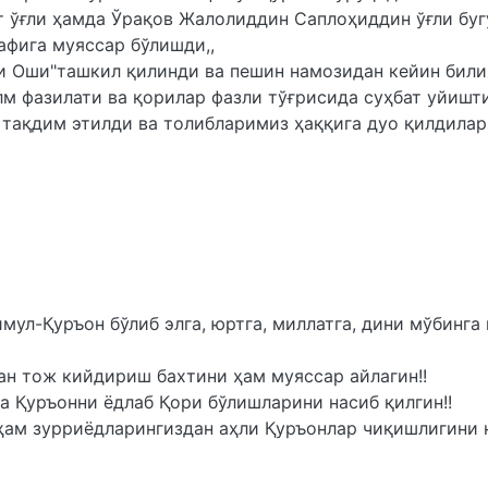
 ўғли ҳамда Ўрақов Жалолиддин Саплоҳиддин ўғли буг
афига муяссар бўлишди,,
и Оши"ташкил қилинди ва пешин намозидан кейин бил
м фазилати ва қорилар фазли тўғрисида суҳбат уйишт
тақдим этилди ва толибларимиз ҳаққига дуо қилдилар..
ул-Қуръон бўлиб элга, юртга, миллатга, дини мўбинга 
ган тож кийдириш бахтини ҳам муяссар айлагин!!
а Қуръонни ёдлаб Қори бўлишларини насиб қилгин!!
а ҳам зурриёдларингиздан аҳли Қуръонлар чиқишлигини 